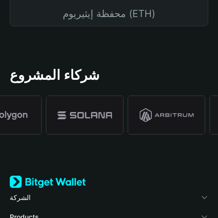
محفظة إيثيريوم (ETH)
شركاء المشروع
الشركة
نبذة عن محفظة Bitget
Products