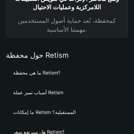
اللامركزية وعمليات الاحتيال
كمحفظة، تُعد حماية أصول المستخدمين
مهمتنا الأساسية.
حول محفظة Retism
ما هي محفظة Retism؟
أسباب تميز عملة Retism
ما إمكانات Retism المستقبلية؟
هل سيرتفع سعر Retism؟