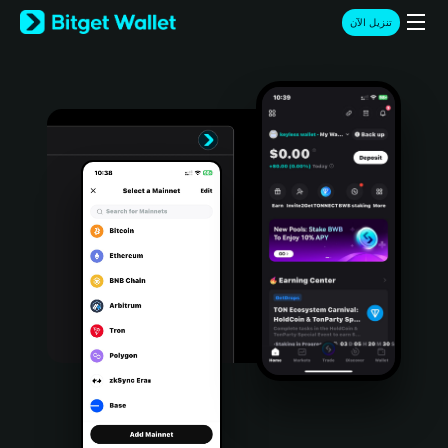
English
تنزيل الآن
日本語
Tiếng Việt
Русский
Español (Latinoamérica)
Türkçe
Italiano
Français
Deutsch
简体中文
繁體中文
Português (Portugal)
Bahasa Indonesia
ภาษาไทย
हिन्दी
বাংলা
Español
Português (Brasil)
Español (Argentina)