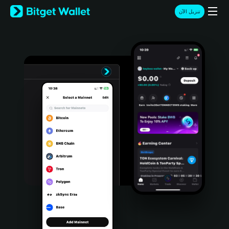
English
تنزيل الآن
日本語
Tiếng Việt
Русский
Español (Latinoamérica)
Türkçe
Italiano
Français
Deutsch
简体中文
繁體中文
Português (Portugal)
Bahasa Indonesia
ภาษาไทย
हिन्दी
বাংলা
Español
Português (Brasil)
Español (Argentina)