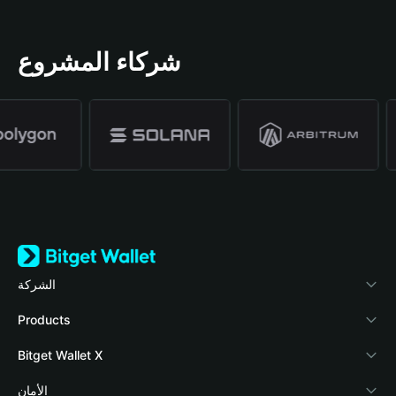
شركاء المشروع
الشركة
نبذة عن محفظة Bitget
Products
المدونة
Crypto Card
Bitget Wallet X
الأكاديمية
Stablecoin Earn
المطورون
الأمان