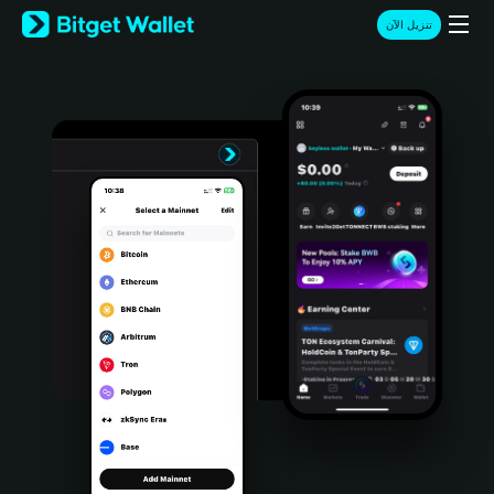
English
تنزيل الآن
日本語
Tiếng Việt
Русский
Español (Latinoamérica)
Türkçe
Italiano
Français
Deutsch
简体中文
繁體中文
Português (Portugal)
Bahasa Indonesia
ภาษาไทย
हिन्दी
বাংলা
Español
Português (Brasil)
Español (Argentina)