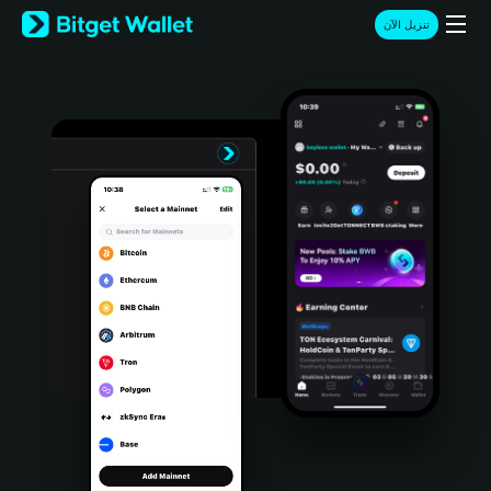
English
تنزيل الآن
日本語
Tiếng Việt
Русский
Español (Latinoamérica)
Türkçe
Italiano
Français
Deutsch
简体中文
繁體中文
Português (Portugal)
Bahasa Indonesia
ภาษาไทย
हिन्दी
বাংলা
Español
Português (Brasil)
Español (Argentina)