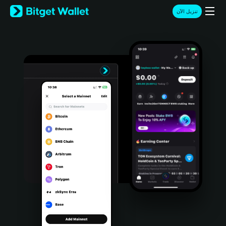
English
تنزيل الآن
日本語
Tiếng Việt
Русский
Español (Latinoamérica)
Türkçe
Italiano
Français
Deutsch
简体中文
繁體中文
Português (Portugal)
Bahasa Indonesia
ภาษาไทย
हिन्दी
বাংলা
Español
Português (Brasil)
Español (Argentina)