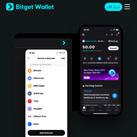
English
تنزيل الآن
日本語
Tiếng Việt
Русский
Español (Latinoamérica)
Türkçe
Italiano
Français
Deutsch
简体中文
繁體中文
Português (Portugal)
Bahasa Indonesia
ภาษาไทย
हिन्दी
বাংলা
Español
Português (Brasil)
Español (Argentina)