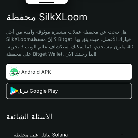
محفظة SilkXLoom
هل تبحث عن محفظة عملات مشفرة موثوقة وآمنة من أجل 
SilkXLoom؟ إنّ محفظة Bitget خيارك الأفضل. حيث يثق بها 
40 مليون مستخدم، كما يمكنك استكشاف عالم الويب 3 بحرية 
على محفظة Bitget Wallet. ابدأ رحلتك الآن!
تنزيل Android APK
تنزيل من Google Play
الأسئلة الشائعة
تبادل على محفظة Solana