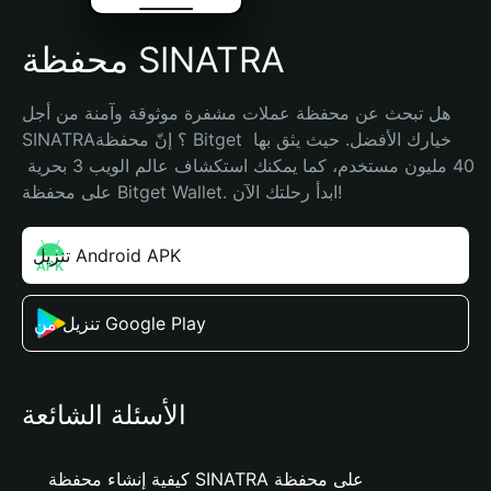
محفظة SINATRA
هل تبحث عن محفظة عملات مشفرة موثوقة وآمنة من أجل 
SINATRA؟ إنّ محفظة Bitget خيارك الأفضل. حيث يثق بها 
40 مليون مستخدم، كما يمكنك استكشاف عالم الويب 3 بحرية 
على محفظة Bitget Wallet. ابدأ رحلتك الآن!
تنزيل Android APK
تنزيل من Google Play
الأسئلة الشائعة
كيفية إنشاء محفظة SINATRA على محفظة