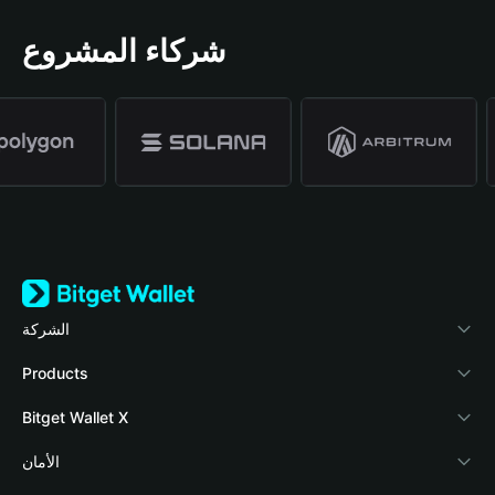
شركاء المشروع
الشركة
نبذة عن محفظة Bitget
Products
المدونة
Crypto Card
Bitget Wallet X
الأكاديمية
Stablecoin Earn
المطورون
الأمان