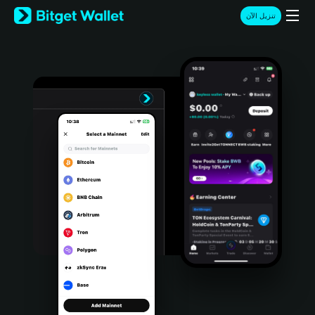
English
تنزيل الآن
日本語
Tiếng Việt
Русский
Español (Latinoamérica)
Türkçe
Italiano
Français
Deutsch
简体中文
繁體中文
Português (Portugal)
Bahasa Indonesia
ภาษาไทย
हिन्दी
বাংলা
Español
Português (Brasil)
Español (Argentina)