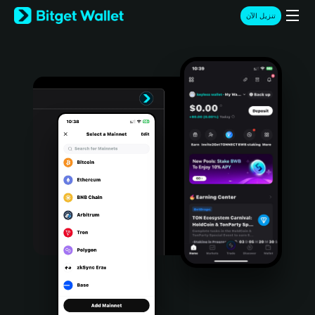
English
تنزيل الآن
日本語
Tiếng Việt
Русский
Español (Latinoamérica)
Türkçe
Italiano
Français
Deutsch
简体中文
繁體中文
Português (Portugal)
Bahasa Indonesia
ภาษาไทย
हिन्दी
বাংলা
Español
Português (Brasil)
Español (Argentina)