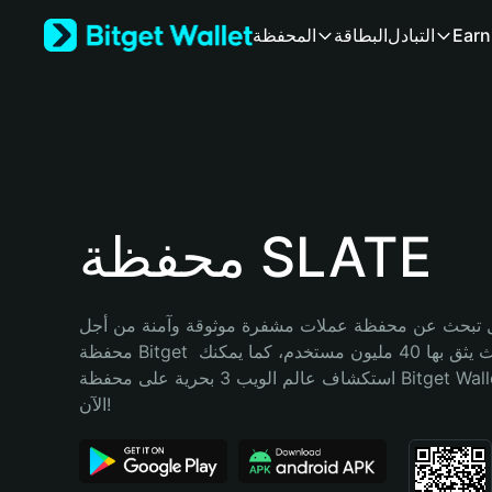
English
Earn
التبادل
البطاقة
المحفظة
日本語
Tiếng Việt
Русский
Español (Latinoamérica)
Türkçe
Italiano
Français
Deutsch
محفظة SLATE
简体中文
繁體中文
Português (Portugal)
تبحث عن محفظة عملات مشفرة موثوقة وآمنة من أجل SLATE؟ إنّ 
Bahasa Indonesia
محفظة Bitget خيارك الأفضل. حيث يثق بها 40 مليون مستخدم، كما يمكنك 
ภาษาไทย
استكشاف عالم الويب 3 بحرية على محفظة Bitget Wallet. ابدأ رحلتك 
हिन्दी
الآن!
বাংলা
Español
Português (Brasil)
Español (Argentina)