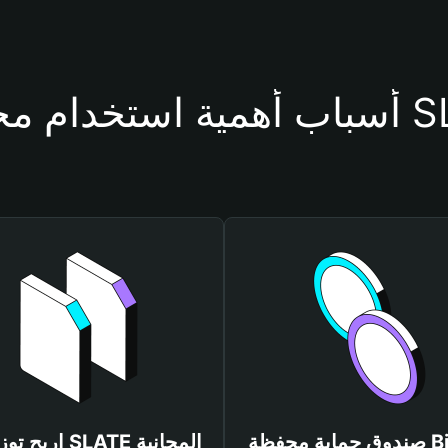
حفظة SLATE
صندوق حماية محفظة Bitget
اربح توزيعات SLATE المجانية