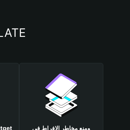
أسباب أهمية استخدام م
ومنع مخاطر الإفراط في