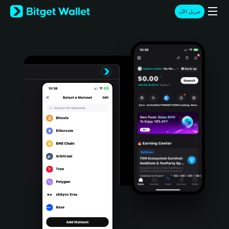
English
تنزيل الآن
日本語
Tiếng Việt
Русский
Español (Latinoamérica)
Türkçe
Italiano
Français
Deutsch
简体中文
繁體中文
Português (Portugal)
Bahasa Indonesia
ภาษาไทย
हिन्दी
বাংলা
Español
Português (Brasil)
Español (Argentina)