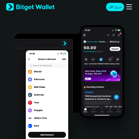
English
تنزيل الآن
日本語
Tiếng Việt
Русский
Español (Latinoamérica)
Türkçe
Italiano
Français
Deutsch
简体中文
繁體中文
Português (Portugal)
Bahasa Indonesia
ภาษาไทย
हिन्दी
বাংলা
Español
Português (Brasil)
Español (Argentina)