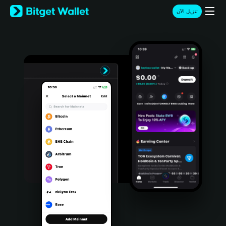
English
تنزيل الآن
日本語
Tiếng Việt
Русский
Español (Latinoamérica)
Türkçe
Italiano
Français
Deutsch
简体中文
繁體中文
Português (Portugal)
Bahasa Indonesia
ภาษาไทย
हिन्दी
বাংলা
Español
Português (Brasil)
Español (Argentina)