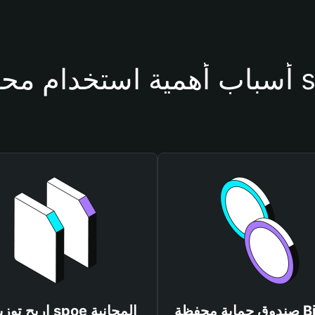
حفظة spoe
صندوق حماية محفظة Bitget
اربح توزيعات spoe المجانية