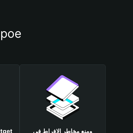
أسباب أهمية استخدام م
ومنع مخاطر الإفراط في