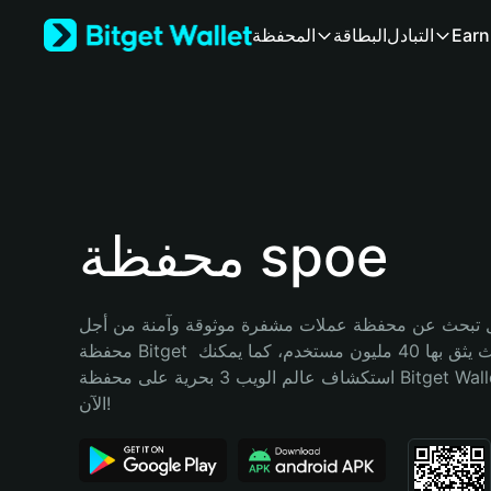
English
Earn
التبادل
البطاقة
المحفظة
日本語
Tiếng Việt
Русский
Español (Latinoamérica)
Türkçe
Italiano
Français
Deutsch
محفظة spoe
简体中文
繁體中文
Português (Portugal)
تبحث عن محفظة عملات مشفرة موثوقة وآمنة من أجل spoe؟ إنّ 
Bahasa Indonesia
محفظة Bitget خيارك الأفضل. حيث يثق بها 40 مليون مستخدم، كما يمكنك 
ภาษาไทย
استكشاف عالم الويب 3 بحرية على محفظة Bitget Wallet. ابدأ رحلتك 
हिन्दी
الآن!
বাংলা
Español
Português (Brasil)
Español (Argentina)