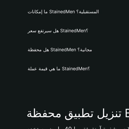
ما إمكانات StainedMen المستقبلية؟
هل سيرتفع سعر StainedMen؟
هل محفظة StainedMen مجانية؟
ما هي قيمة عملة StainedMen؟
Bi 