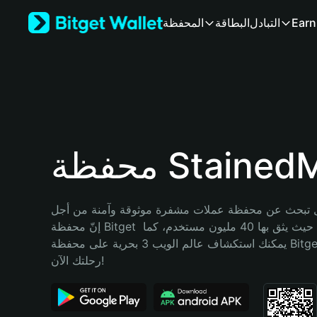
English
Earn
التبادل
البطاقة
المحفظة
日本語
Tiếng Việt
Русский
Español (Latinoamérica)
Türkçe
Italiano
Français
Deutsch
ة StainedMen
简体中文
繁體中文
Português (Portugal)
تبحث عن محفظة عملات مشفرة موثوقة وآمنة من أجل StainedMen؟ 
Bahasa Indonesia
إنّ محفظة Bitget خيارك الأفضل. حيث يثق بها 40 مليون مستخدم، كما 
ภาษาไทย
يمكنك استكشاف عالم الويب 3 بحرية على محفظة Bitget Wallet. ابدأ 
हिन्दी
رحلتك الآن!
বাংলা
Español
Português (Brasil)
Español (Argentina)