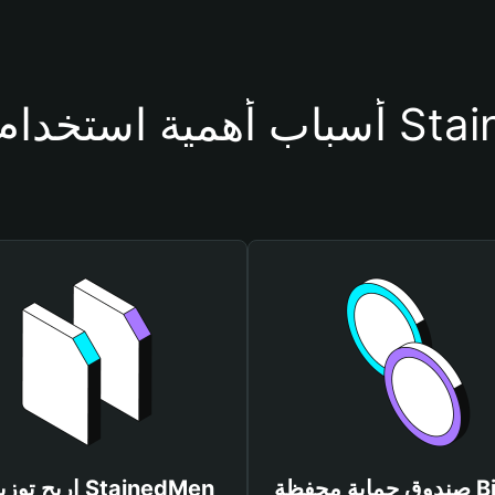
فظة StainedMen
صندوق حماية محفظة Bitget
اربح توزيعات Men