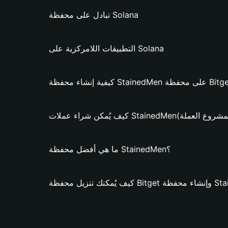
تبادل على محفظة Solana
التطبيقات اللامركزية على Solana
 StainedMen؟ (فقط لمشروع العملة)
ما هي أفضل محفظة StainedMen؟