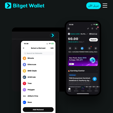
English
تنزيل الآن
日本語
Tiếng Việt
Русский
Español (Latinoamérica)
Türkçe
Italiano
Français
Deutsch
简体中文
繁體中文
Português (Portugal)
Bahasa Indonesia
ภาษาไทย
हिन्दी
বাংলা
Español
Português (Brasil)
Español (Argentina)