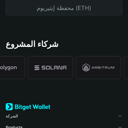
محفظة إيثيريوم (ETH)
شركاء المشروع
الشركة
نبذة عن محفظة Bitget
Products