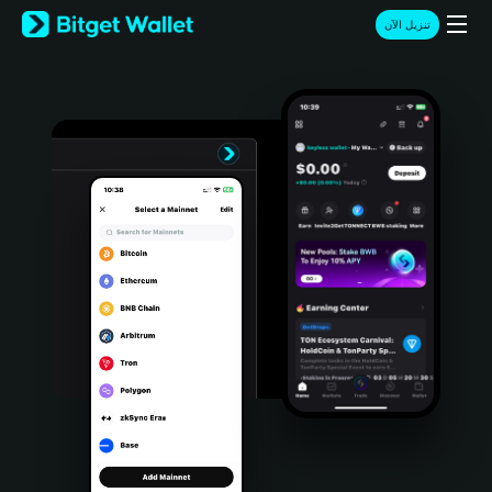
English
تنزيل الآن
日本語
Tiếng Việt
Русский
Español (Latinoamérica)
Türkçe
Italiano
Français
Deutsch
简体中文
繁體中文
Português (Portugal)
Bahasa Indonesia
ภาษาไทย
हिन्दी
বাংলা
Español
Português (Brasil)
Español (Argentina)