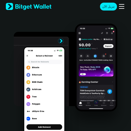
English
تنزيل الآن
日本語
Tiếng Việt
Русский
Español (Latinoamérica)
Türkçe
Italiano
Français
Deutsch
简体中文
繁體中文
Português (Portugal)
Bahasa Indonesia
ภาษาไทย
हिन्दी
বাংলা
Español
Português (Brasil)
Español (Argentina)