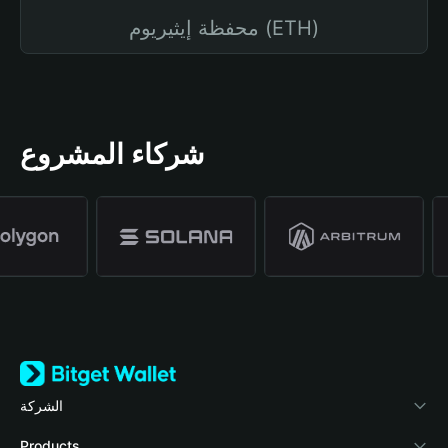
محفظة إيثيريوم (ETH)
شركاء المشروع
الشركة
نبذة عن محفظة Bitget
Products