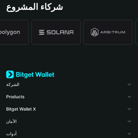
شركاء المشروع
الشركة
نبذة عن محفظة Bitget
Products
المدونة
Crypto Card
Bitget Wallet X
الأكاديمية
Stablecoin Earn
المطورون
الأمان
أخبار العملات المشفرة
Payfi Crypto
ربط المحفظة
صندوق الحماية
أدوات