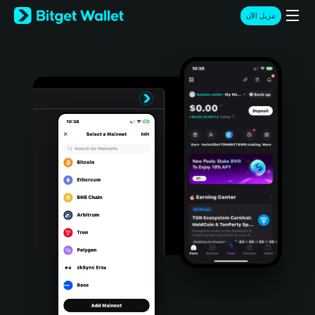
English
تنزيل الآن
日本語
Tiếng Việt
Русский
Español (Latinoamérica)
Türkçe
Italiano
Français
Deutsch
简体中文
繁體中文
Português (Portugal)
Bahasa Indonesia
ภาษาไทย
हिन्दी
বাংলা
Español
Português (Brasil)
Español (Argentina)