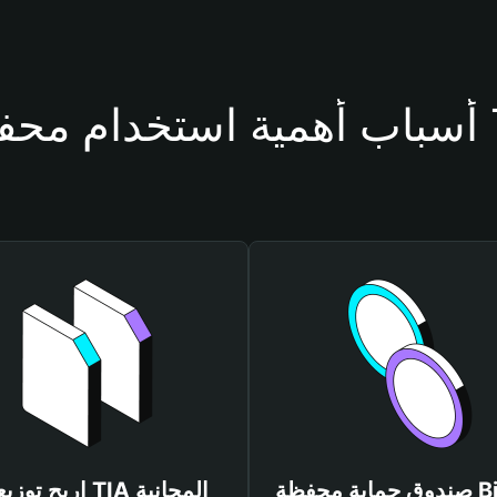
ظة TIA
صندوق حماية محفظة Bitget
اربح توزيعات TIA المجانية