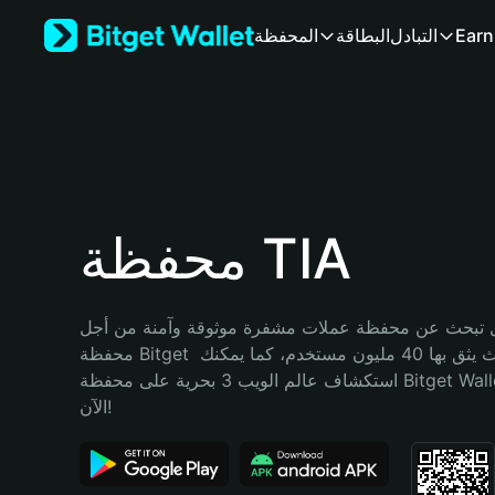
English
Earn
التبادل
البطاقة
المحفظة
日本語
Tiếng Việt
Русский
Español (Latinoamérica)
Türkçe
Italiano
Français
Deutsch
محفظة TIA
简体中文
繁體中文
Português (Portugal)
تبحث عن محفظة عملات مشفرة موثوقة وآمنة من أجل TIA؟ إنّ 
Bahasa Indonesia
محفظة Bitget خيارك الأفضل. حيث يثق بها 40 مليون مستخدم، كما يمكنك 
ภาษาไทย
استكشاف عالم الويب 3 بحرية على محفظة Bitget Wallet. ابدأ رحلتك 
हिन्दी
الآن!
বাংলা
Español
Português (Brasil)
Español (Argentina)