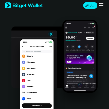
English
تنزيل الآن
日本語
Tiếng Việt
Русский
Español (Latinoamérica)
Türkçe
Italiano
Français
Deutsch
简体中文
繁體中文
Português (Portugal)
Bahasa Indonesia
ภาษาไทย
हिन्दी
বাংলা
Español
Português (Brasil)
Español (Argentina)