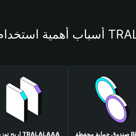
حفظة TRALALAAA
صندوق حماية محفظة Bitget
اربح توزيعات AA