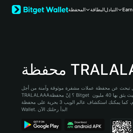
English
Earn
التبادل
البطاقة
المحفظة
日本語
Tiếng Việt
Русский
Español (Latinoamérica)
Türkçe
Italiano
Français
Deutsch
 TRALALAAA
简体中文
繁體中文
Português (Portugal)
 تبحث عن محفظة عملات مشفرة موثوقة وآمنة من أجل 
Bahasa Indonesia
TRALALAAA؟ إنّ محفظة Bitget خيارك الأفضل. حيث يثق بها 40 مليون 
ภาษาไทย
مستخدم، كما يمكنك استكشاف عالم الويب 3 بحرية على محفظة Bitget 
हिन्दी
Wallet. ابدأ رحلتك الآن!
বাংলা
Español
Português (Brasil)
Español (Argentina)