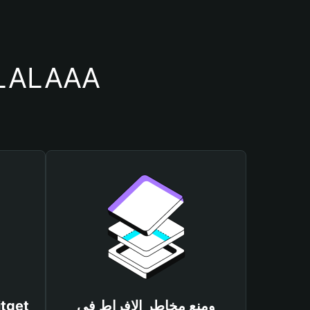
أسباب أهمية استخدام م
ومنع مخاطر الإفراط في