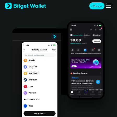
English
تنزيل الآن
日本語
Tiếng Việt
Русский
Español (Latinoamérica)
Türkçe
Italiano
Français
Deutsch
简体中文
繁體中文
Português (Portugal)
Bahasa Indonesia
ภาษาไทย
हिन्दी
বাংলা
Español
Português (Brasil)
Español (Argentina)