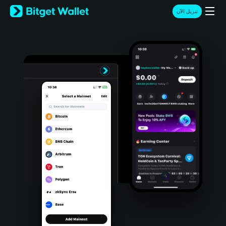
English
تنزيل الآن
日本語
Tiếng Việt
Русский
Español (Latinoamérica)
Türkçe
Italiano
Français
Deutsch
简体中文
繁體中文
Português (Portugal)
Bahasa Indonesia
ภาษาไทย
हिन्दी
বাংলা
Español
Português (Brasil)
Español (Argentina)