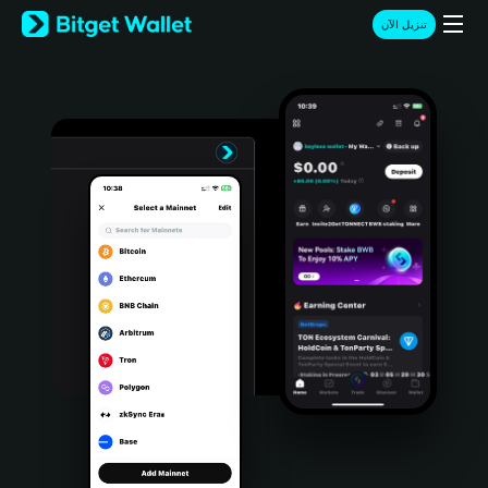
English
تنزيل الآن
日本語
Tiếng Việt
Русский
Español (Latinoamérica)
Türkçe
Italiano
Français
Deutsch
简体中文
繁體中文
Português (Portugal)
Bahasa Indonesia
ภาษาไทย
हिन्दी
বাংলা
Español
Português (Brasil)
Español (Argentina)