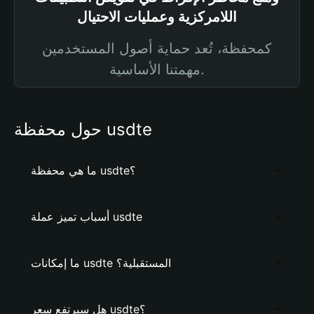
اللامركزية وعمليات الاحتيال
كمحفظة، تُعد حماية أصول المستخدمين
مهمتنا الأساسية.
حول محفظة usdte
ما هي محفظة usdte؟
أسباب تميز عملة usdte
ما إمكانات usdte المستقبلية؟
هل سيرتفع سعر usdte؟