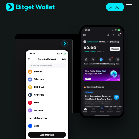
English
تنزيل الآن
日本語
Tiếng Việt
Русский
Español (Latinoamérica)
Türkçe
Italiano
Français
Deutsch
简体中文
繁體中文
Português (Portugal)
Bahasa Indonesia
ภาษาไทย
हिन्दी
বাংলা
Español
Português (Brasil)
Español (Argentina)