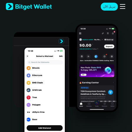
English
تنزيل الآن
日本語
Tiếng Việt
Русский
Español (Latinoamérica)
Türkçe
Italiano
Français
Deutsch
简体中文
繁體中文
Português (Portugal)
Bahasa Indonesia
ภาษาไทย
हिन्दी
বাংলা
Español
Português (Brasil)
Español (Argentina)