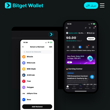
English
تنزيل الآن
日本語
Tiếng Việt
Русский
Español (Latinoamérica)
Türkçe
Italiano
Français
Deutsch
简体中文
繁體中文
Português (Portugal)
Bahasa Indonesia
ภาษาไทย
हिन्दी
বাংলা
Español
Português (Brasil)
Español (Argentina)