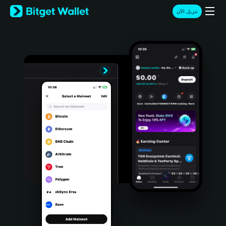
English
تنزيل الآن
日本語
Tiếng Việt
Русский
Español (Latinoamérica)
Türkçe
Italiano
Français
Deutsch
简体中文
繁體中文
Português (Portugal)
Bahasa Indonesia
ภาษาไทย
हिन्दी
বাংলা
Español
Português (Brasil)
Español (Argentina)