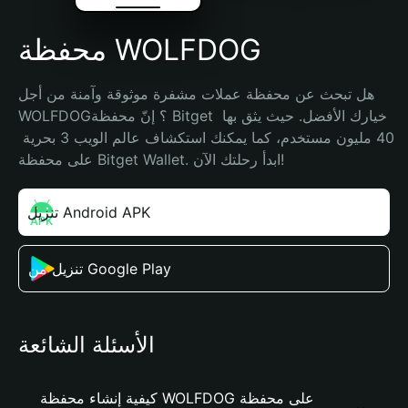
محفظة WOLFDOG
هل تبحث عن محفظة عملات مشفرة موثوقة وآمنة من أجل 
WOLFDOG؟ إنّ محفظة Bitget خيارك الأفضل. حيث يثق بها 
40 مليون مستخدم، كما يمكنك استكشاف عالم الويب 3 بحرية 
على محفظة Bitget Wallet. ابدأ رحلتك الآن!
تنزيل Android APK
تنزيل من Google Play
الأسئلة الشائعة
كيفية إنشاء محفظة WOLFDOG على محفظة