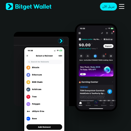
English
تنزيل الآن
日本語
Tiếng Việt
Русский
Español (Latinoamérica)
Türkçe
Italiano
Français
Deutsch
简体中文
繁體中文
Português (Portugal)
Bahasa Indonesia
ภาษาไทย
हिन्दी
বাংলা
Español
Português (Brasil)
Español (Argentina)