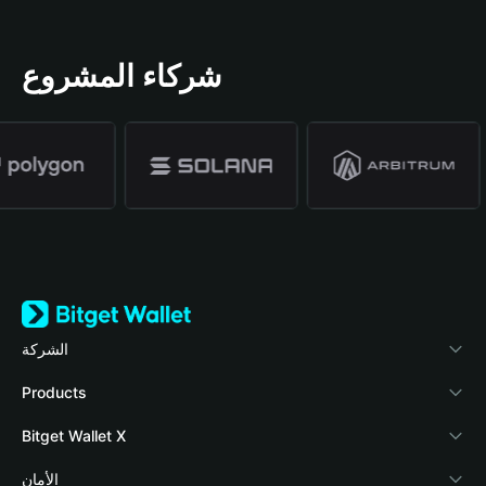
شركاء المشروع
الشركة
نبذة عن محفظة Bitget
Products
المدونة
Crypto Card
Bitget Wallet X
الأكاديمية
Stablecoin Earn
المطورون
الأمان