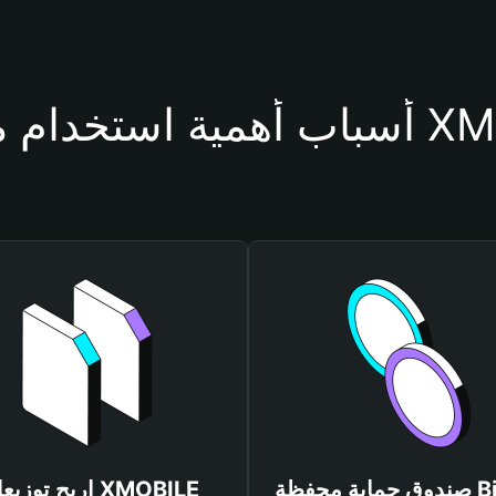
حفظة XMOBILE
صندوق حماية محفظة Bitget
اربح توزيعات ILE