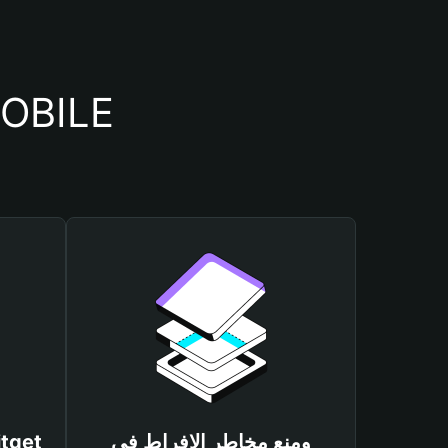
أسباب أهمية استخدام م
ومنع مخاطر الإفراط في