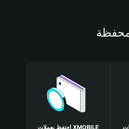
XMOB
احتفظ بعملات XMOBILE