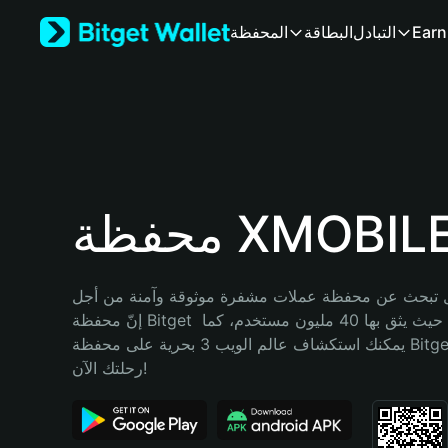
English
Earn
التبادل
البطاقة
المحفظة
日本語
Tiếng Việt
Русский
Español (Latinoamérica)
Türkçe
Italiano
Français
Deutsch
حفظة XMOBILE
简体中文
繁體中文
Português (Portugal)
تبحث عن محفظة عملات مشفرة موثوقة وآمنة من أجل XMOBILE؟ 
Bahasa Indonesia
إنّ محفظة Bitget خيارك الأفضل. حيث يثق بها 40 مليون مستخدم، كما 
ภาษาไทย
يمكنك استكشاف عالم الويب 3 بحرية على محفظة Bitget Wallet. ابدأ 
हिन्दी
رحلتك الآن!
বাংলা
Español
Português (Brasil)
Español (Argentina)