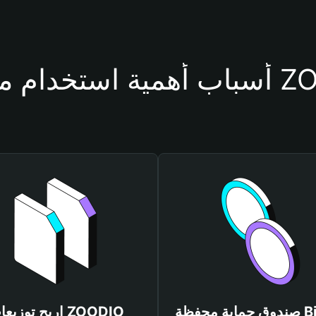
محفظة ZOODIO
صندوق حماية محفظة Bitget
اربح توزيعات DIO