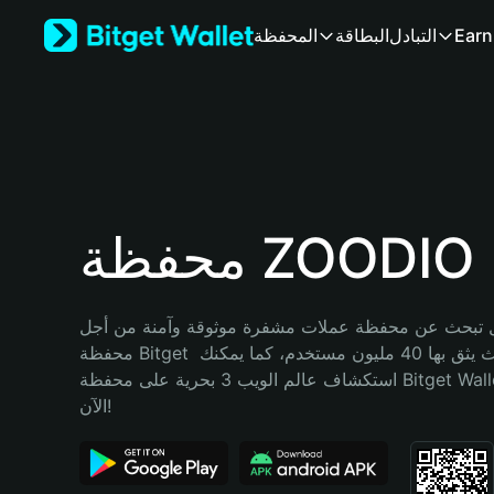
English
Earn
التبادل
البطاقة
المحفظة
日本語
Tiếng Việt
Русский
Español (Latinoamérica)
Türkçe
Italiano
Français
Deutsch
محفظة ZOODIO
简体中文
繁體中文
Português (Portugal)
تبحث عن محفظة عملات مشفرة موثوقة وآمنة من أجل ZOODIO؟ إنّ 
Bahasa Indonesia
محفظة Bitget خيارك الأفضل. حيث يثق بها 40 مليون مستخدم، كما يمكنك 
ภาษาไทย
استكشاف عالم الويب 3 بحرية على محفظة Bitget Wallet. ابدأ رحلتك 
हिन्दी
الآن!
বাংলা
Español
Português (Brasil)
Español (Argentina)