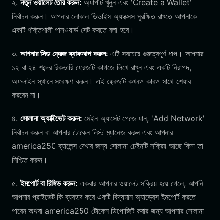
২.
নতুন ওয়ালেট তৈরি করুন:
অ্যাপটি খুলুন এবং 'Create a Wallet'
নির্বাচন করুন। আপনার লোকাল ডিভাইস অ্যাক্সেস সুরক্ষিত রাখতে আপনাকে
একটি শক্তিশালী পাসওয়ার্ড সেট করতে বলা হবে।
৩.
আপনার সিড ফ্রেজ ব্যাকআপ করুন:
এটি সবচেয়ে গুরুত্বপূর্ণ ধাপ। আপনার
১২ বা ২৪ শব্দের রিকভারি ফ্রেজটি কাগজে লিখে রাখুন এবং একটি নিরাপদ,
অফলাইন স্থানে সংরক্ষণ করুন। এই ফ্রেজটি কখনও কারও সাথে শেয়ার
করবেন না।
৪.
সোলানা অ্যাক্টিভেট করুন:
মেইন অ্যাসেট পেজে যান, 'Add Network'
নির্বাচন করুন বা আপনার টোকেন লিস্ট ম্যানেজ করুন এবং আপনার
america250 ব্যালেন্স দেখার জন্য সোলানা চেইনটি সক্রিয় আছে কিনা তা
নিশ্চিত করুন।
৫.
ইমপোর্ট বা রিসিভ করুন:
একবার আপনার ওয়ালেট সক্রিয় হয়ে গেলে, আপনি
আপনার প্রাইভেট কি ব্যবহার করে একটি বিদ্যমান অ্যাড্রেস ইমপোর্ট করতে
পারেন অথবা america250 টোকেন ডিপোজিট করার জন্য আপনার সোলানা