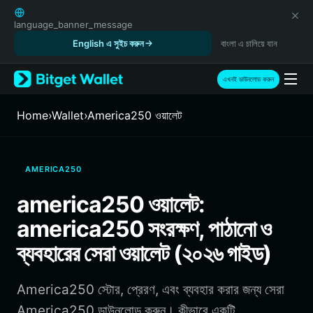
English
日本語
language_banner_message
Tiếng Việt
English এ সুইচ করুন
বাংলা এ চালিয়ে যান
Русский
Español (Latinoamérica)
এখনই ডাউনলোড করুন
Türkçe
Italiano
Home
›
Wallet
›
America250 ওয়ালেট
Français
Deutsch
简体中文
AMERICA250
繁體中文
Português (Portugal)
america250 ওয়ালেট:
Bahasa Indonesia
america250 সংরক্ষণ, পাঠানো ও
ภาษาไทย
हिन्दी
ব্যবহারের সেরা ওয়ালেট (২০২৬ গাইড)
বাংলা
Español
America250 স্টোর, প্রেরণ, এবং ব্যবহার করার জন্য সেরা
Português (Brasil)
Español (Argentina)
America250 ডাউনলোড করুন। কীভাবে একটি