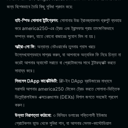
জন্য বিশেষভাবে তৈরি কিছু সুবিধা প্রদান করে:
হাই-স্পিড সোলানা ইন্টিগ্রেশন:
সোলানার উচ্চ ট্রানজ্যাকশন থ্রুপুট ব্যবহার
করে america250-এর ট্রেড এবং ট্রান্সফার প্রায় তাৎক্ষণিকভাবে
সম্পন্ন করুন, যাতে কোনো বাজারের সুযোগ মিস না হয়।
আল্ট্রা-লো ফি:
অন্যান্য নেটওয়ার্কের তুলনায় গ্যাস খরচে
উল্লেখযোগ্যভাবে সাশ্রয় করুন, যা আপনাকে অত্যধিক ফি নিয়ে চিন্তা না
করেই আপনার অ্যাসেট সরাতে বা প্রোটোকলের সাথে ইন্টারঅ্যাক্ট করতে
সাহায্য করে।
সিমলেস DApp কানেক্টিভিটি:
বিল্ট-ইন DApp ব্রাউজারের মাধ্যমে
সরাসরি আপনার america250 টোকেন ট্রেড করতে সোলানা-ভিত্তিক
ডিসেন্ট্রালাইজড এক্সচেঞ্জগুলোর (DEXs) বিশাল জগতে সহজেই প্রবেশ
করুন।
উন্নত নিরাপত্তা কাঠামো:
৩ মিলিয়ন ডলারের শক্তিশালী ইউজার
প্রোটেকশন ফান্ড থেকে সুবিধা পান, যা আপনার সেলফ-কাস্টোডিয়াল