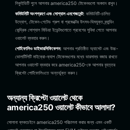
লিকুইডিটি পুলে আপনার america250 টোকেনগুলো অবদান রাখুন।
কমিউনিটি অংশগ্রহণ এবং সোশ্যাল এনগেজমেন্ট:
কমিউনিটি-চালিত
উদ্যোগ, টোকেন-গেটেড গ্রুপ বা প্রজেক্টের উৎসব-থিমযুক্ত ব্র্যান্ডিং
কেন্দ্রিক সোশ্যাল মিডিয়া ইভেন্টগুলোতে প্রবেশের সুবিধা পেতে আপনার
ওয়ালেট ব্যবহার করুন।
পোর্টফোলিও ডাইভারসিফিকেশন:
আপনার প্রতিষ্ঠিত অ্যাসেট এবং উচ্চ-
ভোলাটিলিটি মাইক্রো-ক্যাপ টোকেনগুলোর মধ্যে ভারসাম্য বজায় রাখতে
আপনার ওয়ালেট ব্যবহার করে america250-কে আপনার বৃহত্তর
ক্রিপ্টো পোর্টফোলিওতে অন্তর্ভুক্ত করুন।
অন্যান্য ক্রিপ্টো ওয়ালেট থেকে
america250 ওয়ালেট কীভাবে আলাদা?
সোলানা ব্লকচেইনে america250 পরিচালনা করার জন্য এমন একটি