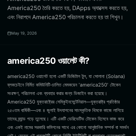
America250 তৈরি করতে হয়, DApps অ্যাক্সেস করতে হয়,
এবং নিরাপদে America250 পরিচালনা করতে হয় তা শিখুন।
May 19, 2026
america250 ওয়ালেট কী?
america250 ওয়ালেট হলো একটি ডিজিটাল টুল, যা সোলানা (Solana)
ব্লকচেইনে নির্মিত কমিউনিটি-চালিত মেমকয়েন 'america250' টোকেন
সংরক্ষণ, পরিচালনা এবং ব্যবহার করার জন্য ডিজাইন করা হয়েছে।
America250 যুক্তরাষ্ট্রের সেমিকুইনসেন্টেনিয়াল—যুক্তরাষ্ট্র প্রতিষ্ঠার
২৫০তম বার্ষিকী—এবং ৪ জুলাই উদযাপনের সাংস্কৃতিক থিমকে কাজে লাগিয়ে
তাদের ব্র্যান্ড গড়ে তুলেছে। এটি একটি ডেরিভেটিভ টোকেন হিসেবে কাজ করে
এবং একই নামের সরকারি কমিশনের সাথে এর কোনো আনুষ্ঠানিক সম্পর্ক বা সমর্থন
নেই। যেহেতু এই প্রজেক্টটি কোনো নির্দিষ্ট ইউটিলিটি বা প্রকাশ্য ডেভেলপমেন্ট