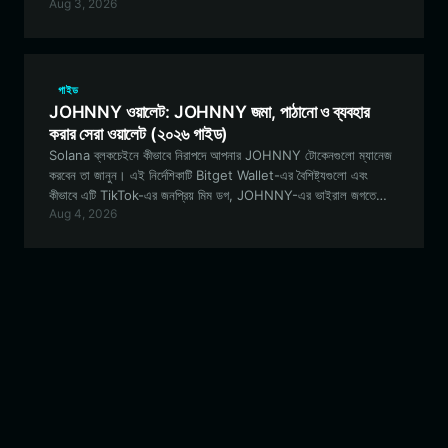
Aug 3, 2026
যাতে আপনার কাছে নিরাপদ ইভিএম-ভিত্তিক লেনদেন এবং কমিউনিটিতে অংশগ্রহণের
জন্য প্রয়োজনীয় সরঞ্জামগুলি নিশ্চিত থাকে।
গাইড
JOHNNY ওয়ালেট: JOHNNY জমা, পাঠানো ও ব্যবহার
করার সেরা ওয়ালেট (২০২৬ গাইড)
Solana ব্লকচেইনে কীভাবে নিরাপদে আপনার JOHNNY টোকেনগুলো ম্যানেজ
করবেন তা জানুন। এই নির্দেশিকাটি Bitget Wallet-এর বৈশিষ্ট্যগুলো এবং
কীভাবে এটি TikTok-এর জনপ্রিয় মিম ডগ, JOHNNY-এর ভাইরাল জগতে
Aug 4, 2026
নেভিগেট করার জন্য একটি সর্বোত্তম টুল হিসেবে কাজ করে, তা অন্বেষণ করে।