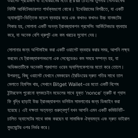
ওয়ালেট প্রয়োজন যা ইথেরিয়ামের মতো EVM চেইনের তুলনায় নেটওয়ার্কের
নির্দিষ্ট আর্কিটেকচারগত পার্থক্যগুলো বোঝে। ইথেরিয়ামের বিপরীতে, যা একটি
অ্যাকাউন্ট-ভিত্তিক মডেল ব্যবহার করে এবং কখনও কখনও উচ্চ যানজটের
শিকার হয়, সোলানা একটি অনন্য ট্রানজ্যাকশন প্রসেসিং আর্কিটেকচার ব্যবহার
করে, যা অনেক বেশি থ্রুপুট এবং কম খরচের সুযোগ দেয়।
সোলানার জন্য অপ্টিমাইজ করা একটি ওয়ালেট ব্যবহার করার সময়, আপনি লক্ষ্য
করবেন যে ট্রানজ্যাকশনগুলো এক সেকেন্ডেরও কম সময়ে সম্পন্ন হয়, যা
অভিজ্ঞতাটিকে অনেকটা প্রথাগত ওয়েব অ্যাপ্লিকেশনের মতো করে তোলে।
উপরন্তু, কিছু ওয়ালেট যেখানে মেমকয়েন ট্রেডিংয়ের দ্রুত গতির সাথে তাল
মেলাতে হিমশিম খায়, সেখানে Bitget Wallet-এর মতো একটি বিশেষ
ইন্টারফেস পুরোনো ব্লকচেইন মডেলের সাথে যুক্ত 'nonce' ত্রুটি বা গ্যাস
ফি বৃদ্ধি ছাড়াই উচ্চ ট্রানজ্যাকশন ভলিউম সামলানোর জন্য ডিজাইন করা
হয়েছে। এই দক্ষতা অত্যন্ত গুরুত্বপূর্ণ যখন আপনি এমন একটি কমিউনিটি-
চালিত অ্যাসেটের সাথে কাজ করছেন যা সামাজিক ঐক্যমত্য এবং দ্রুত ভাইরাল
মুভমেন্টের ওপর নির্ভর করে।