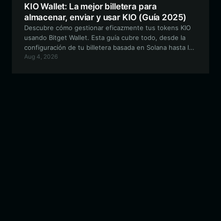
KIO Wallet: La mejor billetera para
almacenar, enviar y usar KIO (Guía 2025)
Descubre cómo gestionar eficazmente tus tokens KIO
usando Bitget Wallet. Esta guía cubre todo, desde la
configuración de tu billetera basada en Solana hasta la
Aug 4, 2026
exploración del ecosistema único impulsado por la
comunidad de Rise of a King (KIO).