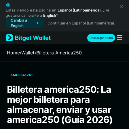
English
日本語
Estás viendo esta página en
Español (Latinoamérica)
. ¿Te
gustaría cambiarte a
English
?
Tiếng Việt
Cambia a
Continuar en Español (Latinoamérica)
Русский
English
Español (Latinoamérica)
Türkçe
Descargar ahora
Italiano
Français
Home
›
Wallet
›
Billetera America250
Deutsch
简体中文
繁體中文
AMERICA250
Português (Portugal)
Bahasa Indonesia
Billetera america250: La
ภาษาไทย
mejor billetera para
हिन्दी
বাংলা
almacenar, enviar y usar
Español
america250 (Guía 2026)
Português (Brasil)
Español (Argentina)