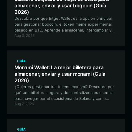
almacenar, enviar y usar bbqcoin (Guía
2026)
Descubre por qué Bitget Wallet es la opción principal
para gestionar bbqcoin, el token meme experimental
basado en BTC. Aprende a almacenar, intercambiar y
Aug 3, 2026
participar de forma segura en este proyecto histórico
utilizando una billetera Web3 de primer nivel.
GUÍA
Monami Wallet: La mejor billetera para
almacenar, enviar y usar monami (Guía
2026)
¿Quieres gestionar tus tokens monami? Descubre por
qué una billetera segura y descentralizada es esencial
para navegar por el ecosistema de Solana y cómo
Aug 7, 2026
Bitget Wallet proporciona la puerta de entrada perfecta
para tu viaje con Relaxed Monkey.
GUÍA