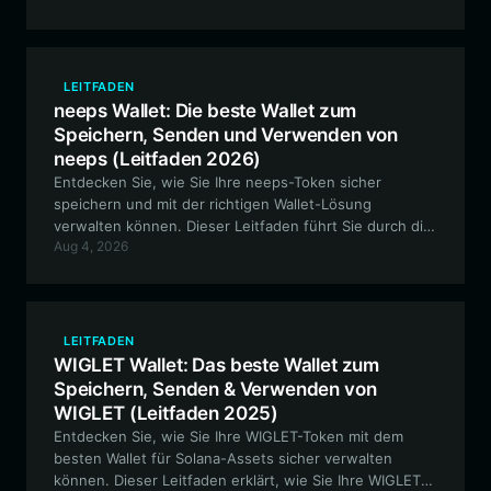
sie im EVM-Ökosystem optimieren können.
LEITFADEN
neeps Wallet: Die beste Wallet zum
Speichern, Senden und Verwenden von
neeps (Leitfaden 2026)
Entdecken Sie, wie Sie Ihre neeps-Token sicher
speichern und mit der richtigen Wallet-Lösung
verwalten können. Dieser Leitfaden führt Sie durch die
Aug 4, 2026
Einrichtung einer mit neeps kompatiblen Wallet, damit
Sie vollständig am experimentellen, von der Community
betriebenen Ökosystem teilhaben können.
LEITFADEN
WIGLET Wallet: Das beste Wallet zum
Speichern, Senden & Verwenden von
WIGLET (Leitfaden 2025)
Entdecken Sie, wie Sie Ihre WIGLET-Token mit dem
besten Wallet für Solana-Assets sicher verwalten
können. Dieser Leitfaden erklärt, wie Sie Ihre WIGLET