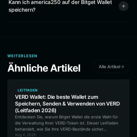
Kann ich america250 auf der Bitget Wallet
speichern?
WEITERLESEN
Ähnliche Artikel
Alle Artikel
LEITFADEN
VERD Wallet: Die beste Wallet zum
Speichern, Senden & Verwenden von VERD
(Leitfaden 2026)
Entdecken Sie, warum Bitget Wallet die erste Wahl für
die Verwaltung Ihrer VERD-Token ist. Dieser Leitfaden
behandelt, wie Sie Ihre VERD-Bestände sicher
Aug 4, 2026
speichern, mit der Node-Infrastruktur interagieren und