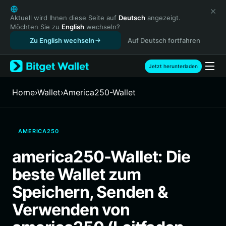
English
日本語
Aktuell wird Ihnen diese Seite auf
Deutsch
angezeigt.
Möchten Sie zu
English
wechseln?
Tiếng Việt
Zu English wechseln
Auf Deutsch fortfahren
Русский
Español (Latinoamérica)
Türkçe
Jetzt herunterladen
Italiano
Français
Home
›
Wallet
›
America250-Wallet
Deutsch
简体中文
繁體中文
AMERICA250
Português (Portugal)
Bahasa Indonesia
america250-Wallet: Die
ภาษาไทย
beste Wallet zum
हिन्दी
বাংলা
Speichern, Senden &
Español
Verwenden von
Português (Brasil)
Español (Argentina)