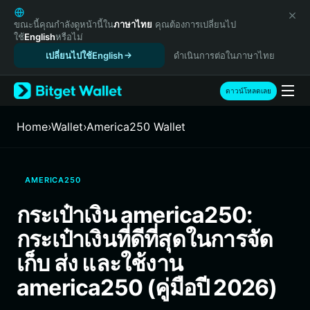
English
日本語
ขณะนี้คุณกำลังดูหน้านี้ใน
ภาษาไทย
คุณต้องการเปลี่ยนไป
ใช้
English
หรือไม่
Tiếng Việt
เปลี่ยนไปใช้English
ดำเนินการต่อในภาษาไทย
Русский
Español (Latinoamérica)
Türkçe
ดาวน์โหลดเลย
Italiano
Français
Home
›
Wallet
›
America250 Wallet
Deutsch
简体中文
繁體中文
AMERICA250
Português (Portugal)
Bahasa Indonesia
กระเป๋าเงิน america250:
ภาษาไทย
กระเป๋าเงินที่ดีที่สุดในการจัด
हिन्दी
বাংলা
เก็บ ส่ง และใช้งาน
Español
america250 (คู่มือปี 2026)
Português (Brasil)
Español (Argentina)