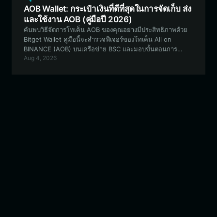
engage with the shibu meme coin ecosystem on the
AOB Wallet: กระเป๋าเงินที่ดีที่สุดในการจัดเก็บ ส่ง
EVM network. 翻译成泰语： ค้นพบวิธีจัดการการถือครอง
และใช้งาน AOB (คู่มือปี 2026)
shibu ของคุณอย่างปลอดภัยด้วย Bitget Wallet คู่มือนี้จะ
ค้นพบวิธีจัดการโทเค็น AOB ของคุณอย่างมีประสิทธิภาพด้วย
สำรวจวิธีที่ดีที่สุดในการจัดเก็บ ซื้อขาย และมีส่วนร่วมกับระบบ
Bitget Wallet คู่มือนี้จะสำรวจฟีเจอร์ของโทเค็น All on
นิเวศของเหรียญมีม shibu บนเครือข่าย EVM
BINANCE (AOB) บนเครือข่าย BSC และมอบขั้นตอนการ
Aug 4, 2026
ทำงานแบบทีละขั้นตอนสำหรับการจัดการสินทรัพย์อย่าง
ปลอดภัย