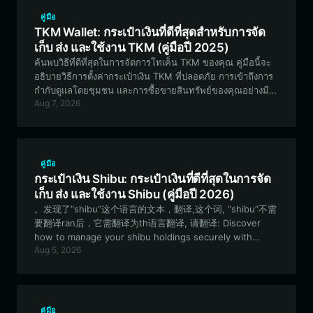
คู่มือ
TKM Wallet: กระเป๋าเงินที่ดีที่สุดสำหรับการจัด
เก็บ ส่ง และใช้งาน TKM (คู่มือปี 2025)
ค้นพบวิธีที่ดีที่สุดในการจัดการโทเค็น TKM ของคุณ คู่มือนี้จะ
อธิบายวิธีการตั้งค่ากระเป๋าเงิน TKM ที่ปลอดภัย การเข้าถึงการ
กำกับดูแลโดยชุมชน และการซื้อขายสินทรัพย์ของคุณอย่างมี
Aug 7, 2026
ประสิทธิภาพโดยใช้ Bitget Wallet
คู่มือ
กระเป๋าเงิน Shibu: กระเป๋าเงินที่ดีที่สุดในการจัด
เก็บ ส่ง และใช้งาน Shibu (คู่มือปี 2026)
。发现了“shibu”这个语言的文本，翻译,这个词, “shibu”不需
要翻译ran后，它需翻译为th语言翻译, 请翻译: Discover
how to manage your shibu holdings securely with
Aug 5, 2026
Bitget Wallet. This guide explores the best ways to
store, trade, and engage with the shibu meme coin
ecosystem on the EVM network. Discover how to
manage your shibu holdings securely with Bitget Wallet.
This guide explores the best ways to store, trade, and
คู่มือ