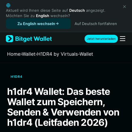
English
日本語
Aktuell wird Ihnen diese Seite auf
Deutsch
angezeigt.
Möchten Sie zu
English
wechseln?
Tiếng Việt
Zu English wechseln
Auf Deutsch fortfahren
Русский
Español (Latinoamérica)
Türkçe
Jetzt herunterladen
Italiano
Français
Home
›
Wallet
›
H1DR4 by Virtuals-Wallet
Deutsch
简体中文
繁體中文
H1DR4
Português (Portugal)
Bahasa Indonesia
h1dr4 Wallet: Das beste
ภาษาไทย
Wallet zum Speichern,
हिन्दी
বাংলা
Senden & Verwenden von
Español
h1dr4 (Leitfaden 2026)
Português (Brasil)
Español (Argentina)