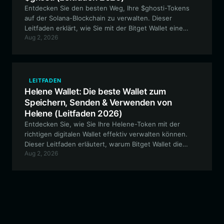
Entdecken Sie den besten Weg, Ihre $ghosti-Tokens
auf der Solana-Blockchain zu verwalten. Dieser
Leitfaden erklärt, wie Sie mit der Bitget Wallet eine
Aug 2, 2026
sichere Wallet einrichten, die Ihnen die volle Kontrolle
über Ihre Vermögenswerte gibt und einen einfachen
Zugang zum $ghosti-Community-Ökosystem
ermöglicht.
LEITFADEN
Helene Wallet: Die beste Wallet zum
Speichern, Senden & Verwenden von
Helene (Leitfaden 2026)
Entdecken Sie, wie Sie Ihre Helene-Token mit der
richtigen digitalen Wallet effektiv verwalten können.
Dieser Leitfaden erläutert, warum Bitget Wallet die
Aug 2, 2026
optimale Wahl für die Interaktion mit dem Solana-
basierten Helene-Ökosystem ist, Sicherheit
gewährleistet und eine nahtlose Community-
Einbindung ermöglicht.