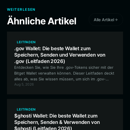
WEITERLESEN
Ähnliche Artikel
Alle Artikel
LEITFADEN
.gov Wallet: Die beste Wallet zum
Speichern, Senden und Verwenden von
.gov (Leitfaden 2026)
Entdecken Sie, wie Sie Ihre .gov-Tokens sicher mit der
Bitget Wallet verwalten können. Dieser Leitfaden deckt
alles ab, was Sie wissen müssen, um sich im .gov-
Aug 5, 2026
Ökosystem zurechtzufinden – von der Einrichtung bis
hin zur Teilnahme an fortgeschrittenen Governance-
Prozessen.
LEITFADEN
$ghosti Wallet: Die beste Wallet zum
Speichern, Senden & Verwenden von
$ghosti (Leitfaden 2026)