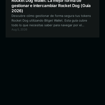
Rocket Dog Wallet: La mejor forma de
gestionar e intercambiar Rocket Dog (Guía
2026)
Descubre cómo gestionar de forma segura tus tokens
Rocket Dog utilizando Bitget Wallet. Esta guía cubre
todo lo que necesitas saber para navegar por el
Aug 5, 2026
ecosistema de BNB Smart Chain para entusiastas de las
memecoins.