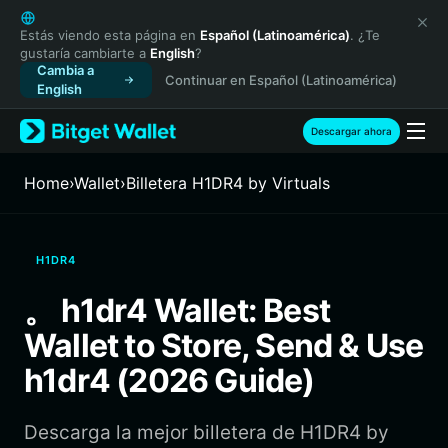
English
日本語
Estás viendo esta página en
Español (Latinoamérica)
. ¿Te
gustaría cambiarte a
English
?
Tiếng Việt
Cambia a
Continuar en Español (Latinoamérica)
Русский
English
Español (Latinoamérica)
Türkçe
Descargar ahora
Italiano
Français
Home
›
Wallet
›
Billetera H1DR4 by Virtuals
Deutsch
简体中文
繁體中文
H1DR4
Português (Portugal)
Bahasa Indonesia
。 h1dr4 Wallet: Best
ภาษาไทย
Wallet to Store, Send & Use
हिन्दी
বাংলা
h1dr4 (2026 Guide)
Español
Português (Brasil)
Descarga la mejor billetera de H1DR4 by
Español (Argentina)