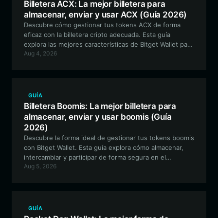
Billetera ACX: La mejor billetera para
almacenar, enviar y usar ACX (Guía 2026)
Descubre cómo gestionar tus tokens ACX de forma
eficaz con la billetera cripto adecuada. Esta guía
explora las mejores características de Bitget Wallet para
Aug 4, 2026
los usuarios de Across Protocol, abarcando el
almacenamiento seguro, la gestión entre cadenas
(cross-chain) y cómo maximizar la utilidad de tus ACX.
GUÍA
Billetera Boomis: La mejor billetera para
almacenar, enviar y usar boomis (Guía
2026)
Descubre la forma ideal de gestionar tus tokens boomis
con Bitget Wallet. Esta guía explora cómo almacenar,
intercambiar y participar de forma segura en el
Aug 5, 2026
inmersivo ecosistema artístico del proyecto boomis en
la cadena de bloques Solana.
GUÍA