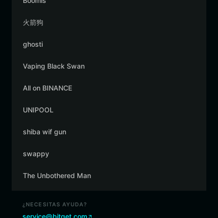
Boomis
火箭狗
ghosti
Vaping Black Swan
All on BINANCE
UNIPOOL
shiba wif gun
swappy
The Unbothered Man
¿NECESITAS AYUDA?
service@bitget.com