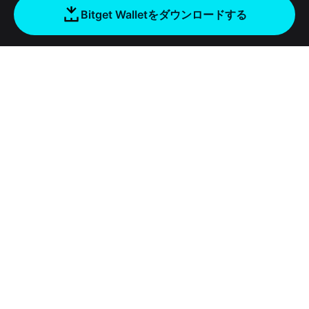
Bitget Walletをダウンロードする
会社
Bitget Walletについて
Products
ブログ
Crypto Card
Bitget Wallet X
アカデミー
Stablecoin Earn
デベロッパー
セキュリティ
暗号資産ニュース
Payfi Crypto
ウォレットを接続
保護基金
ツール