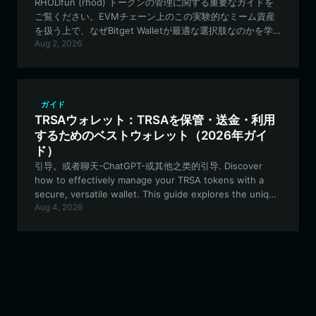
RHODfun (rhod) トークンの管理に関する重要なガイドを
ご覧ください。EVMチェーン上のこの実験的なミーム資産
を扱う上で、なぜBitget Walletが最適な選択肢なのかを学
Aug 2, 2026
びましょう。
ガイド
TRSAウォレット：TRSAを保管・送金・利用
するためのベストウォレット（2026年ガイ
ド）
引导。或者聊天-ChatGPT-或其他之类的引导. Discover
how to effectively manage your TRSA tokens with a
secure, versatile wallet. This guide explores the unique
Aug 4, 2026
features of the TRSA ecosystem on the Robinhood
Chain and why Bitget Wallet is the optimal choice for
active traders and developers.