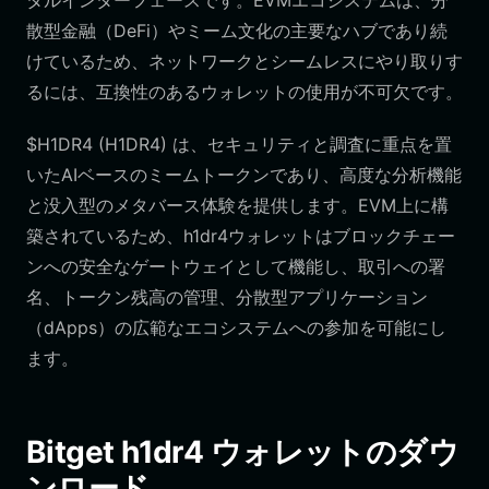
タルインターフェースです。EVMエコシステムは、分
散型金融（DeFi）やミーム文化の主要なハブであり続
けているため、ネットワークとシームレスにやり取りす
るには、互換性のあるウォレットの使用が不可欠です。
$H1DR4 (H1DR4) は、セキュリティと調査に重点を置
いたAIベースのミームトークンであり、高度な分析機能
と没入型のメタバース体験を提供します。EVM上に構
築されているため、h1dr4ウォレットはブロックチェー
ンへの安全なゲートウェイとして機能し、取引への署
名、トークン残高の管理、分散型アプリケーション
（dApps）の広範なエコシステムへの参加を可能にし
ます。
Bitget h1dr4 ウォレットのダウ
ンロード