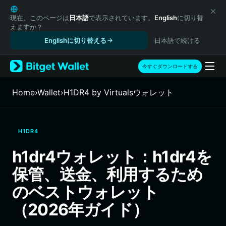
English
日本語
現在、このページは
日本語
で表示されています。
English
に切り替
えますか？
Tiếng Việt
Englishに切り替える
日本語で続ける
Русский
Español (Latinoamérica)
Türkçe
今すぐダウンロードする
Italiano
Français
Home
›
Wallet
›
H1DR4 by Virtualsウォレット
Deutsch
简体中文
繁體中文
H1DR4
Português (Portugal)
Bahasa Indonesia
h1dr4ウォレット：h1dr4を
ภาษาไทย
保管、送金、利用するため
हिन्दी
বাংলা
のベストウォレット
Español
（2026年ガイド）
Português (Brasil)
Español (Argentina)