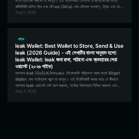
সাথে ম্যানেজ করবেন তা জানুন। এই নির্দেশিকাটি সোলানা ইকোসিস্টেমের মধ্যে
কমিউনিটি-চালিত ফ্রি ওখা (Free Okha) মেম টোকেন সংরক্ষণ, ট্রেড এবং তাতে
Aug 5, 2026
অংশগ্রহণ করার সেরা উপায়গুলো নিয়ে আলোচনা করে।
গাইড
leak Wallet: Best Wallet to Store, Send & Use
leak (2026 Guide) - এই লেখাটির বাংলা অনুবাদ হলো:
leak Wallet: leak জমা রাখা, পাঠানো এবং ব্যবহারের সেরা
ওয়ালেট (২০২৬ গাইড)
আপনার leak (0xSLK/inhuau) টোকেনগুলি পরিচালনা করার জন্য Bitget
Wallet কেন সর্বোত্তম পছন্দ তা জানুন। এই নির্দেশিকাটি কভার করে যে কীভাবে
আপনার leak ওয়ালেট সেট আপ করবেন, সর্বোচ্চ নিরাপত্তা নিশ্চিত করবেন এবং
Aug 3, 2026
কার্যকরভাবে এই পরীক্ষামূলক কমিউনিটি-চালিত ইকোসিস্টেমে অংশগ্রহণ করবেন।