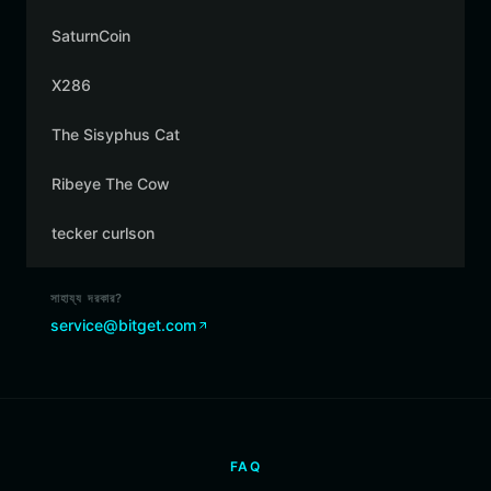
SaturnCoin
X286
The Sisyphus Cat
Ribeye The Cow
tecker curlson
সাহায্য দরকার?
service@bitget.com
FAQ