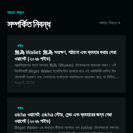
পড়তে থাকুন
সম্পর্কিত নিবন্ধ
সমস্ত নিবন্ধ
গাইড
無為 Wallet: 無為 সংরক্ষণ, পাঠানো এবং ব্যবহার করার সেরা
ওয়ালেট (২০২৬ গাইড)
আত্মবিশ্বাসের সাথে আপনার 無為 (Wuwei) টোকেনগুলো ম্যানেজ করুন। এই
নির্দেশিকাটি Bitget Wallet ইকোসিস্টেম ব্যবহার করে এই কমিউনিটি-চালিত মিম
টোকেনটি সংরক্ষণ এবং লেনদেনের সর্বোত্তম পদ্ধতিগুলো অন্বেষণ করে, যা নিশ্চিত
Aug 5, 2026
করে যে আপনি EVM ইকোসিস্টেমে অংশগ্রহণ করার সময় সুরক্ষিত থাকবেন।
গাইড
okha ওয়ালেট: okha স্টোর, সেন্ড এবং ব্যবহারের জন্য সেরা
ওয়ালেট (২০২৬ গাইড)
Bitget Wallet-এর মাধ্যমে কীভাবে আপনার ওখা (okha) টোকেনগুলো দক্ষতার