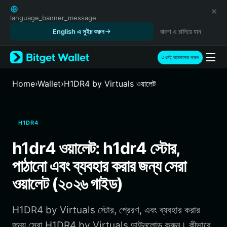
English
日本語
language_banner_message
Tiếng Việt
English এ সুইচ করুন
বাংলা এ চালিয়ে যান
Русский
Español (Latinoamérica)
এখনই ডাউনলোড করুন
Türkçe
Italiano
Home
›
Wallet
›
H1DR4 by Virtuals ওয়ালেট
Français
Deutsch
简体中文
H1DR4
繁體中文
Português (Portugal)
h1dr4 ওয়ালেট: h1dr4 স্টোর,
Bahasa Indonesia
পাঠানো এবং ব্যবহার করার জন্য সেরা
ภาษาไทย
हिन्दी
ওয়ালেট (২০২৬ গাইড)
বাংলা
Español
H1DR4 by Virtuals স্টোর, প্রেরণ, এবং ব্যবহার করার
Português (Brasil)
Español (Argentina)
জন্য সেরা H1DR4 by Virtuals ডাউনলোড করুন। কীভাবে