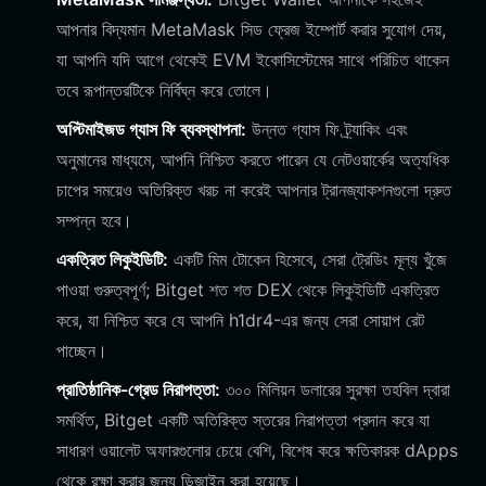
আপনার বিদ্যমান MetaMask সিড ফ্রেজ ইম্পোর্ট করার সুযোগ দেয়,
যা আপনি যদি আগে থেকেই EVM ইকোসিস্টেমের সাথে পরিচিত থাকেন
তবে রূপান্তরটিকে নির্বিঘ্ন করে তোলে।
অপ্টিমাইজড গ্যাস ফি ব্যবস্থাপনা:
উন্নত গ্যাস ফি ট্র্যাকিং এবং
অনুমানের মাধ্যমে, আপনি নিশ্চিত করতে পারেন যে নেটওয়ার্কের অত্যধিক
চাপের সময়েও অতিরিক্ত খরচ না করেই আপনার ট্রানজ্যাকশনগুলো দ্রুত
সম্পন্ন হবে।
একত্রিত লিকুইডিটি:
একটি মিম টোকেন হিসেবে, সেরা ট্রেডিং মূল্য খুঁজে
পাওয়া গুরুত্বপূর্ণ; Bitget শত শত DEX থেকে লিকুইডিটি একত্রিত
করে, যা নিশ্চিত করে যে আপনি h1dr4-এর জন্য সেরা সোয়াপ রেট
পাচ্ছেন।
প্রাতিষ্ঠানিক-গ্রেড নিরাপত্তা:
৩০০ মিলিয়ন ডলারের সুরক্ষা তহবিল দ্বারা
সমর্থিত, Bitget একটি অতিরিক্ত স্তরের নিরাপত্তা প্রদান করে যা
সাধারণ ওয়ালেট অফারগুলোর চেয়ে বেশি, বিশেষ করে ক্ষতিকারক dApps
থেকে রক্ষা করার জন্য ডিজাইন করা হয়েছে।