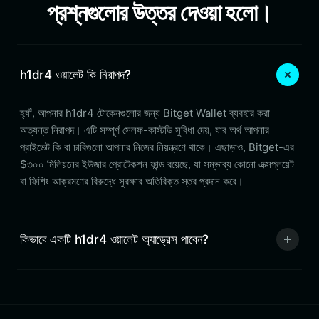
প্রশ্নগুলোর উত্তর দেওয়া হলো।
h1dr4 ওয়ালেট কি নিরাপদ?
হ্যাঁ, আপনার h1dr4 টোকেনগুলোর জন্য Bitget Wallet ব্যবহার করা
অত্যন্ত নিরাপদ। এটি সম্পূর্ণ সেলফ-কাস্টডি সুবিধা দেয়, যার অর্থ আপনার
প্রাইভেট কি বা চাবিগুলো আপনার নিজের নিয়ন্ত্রণে থাকে। এছাড়াও, Bitget-এর
$৩০০ মিলিয়নের ইউজার প্রোটেকশন ফান্ড রয়েছে, যা সম্ভাব্য কোনো এক্সপ্লয়েট
বা ফিশিং আক্রমণের বিরুদ্ধে সুরক্ষার অতিরিক্ত স্তর প্রদান করে।
কিভাবে একটি h1dr4 ওয়ালেট অ্যাড্রেস পাবেন?