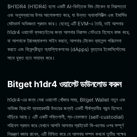
$H1DR4 (H1DR4) হলো একটি AI-ভিত্তিক মিম টোকেন যা নিরাপত্তা
এবং অনুসন্ধানের উপর আলোকপাত করে, যা উন্নত অ্যানালিটিক্স এবং ইমার্সিভ
মেটাভার্স অভিজ্ঞতা প্রদান করে। যেহেতু এটি EVM-এ তৈরি, তাই আপনার
h1dr4 ওয়ালেট ব্লকচেইনের জন্য আপনার নিরাপদ গেটওয়ে হিসেবে কাজ করে,
যা আপনাকে ট্রানজ্যাকশন সাইন করতে, আপনার টোকেন ব্যালেন্স পরিচালনা
করতে এবং বিকেন্দ্রীভূত অ্যাপ্লিকেশনের (dApps) বৃহত্তর ইকোসিস্টেমের
সাথে যুক্ত হতে সাহায্য করে।
Bitget h1dr4 ওয়ালেট ডাউনলোড করুন
h1dr4-এর জন্য সেরা ওয়ালেট খোঁজার সময়, Bitget Wallet নতুন এবং
অভিজ্ঞ ক্রিপ্টো ব্যবহারকারী উভয়ের জন্যই একটি শীর্ষস্থানীয় পছন্দ হিসেবে
দাঁড়িয়ে আছে। এটি একটি শক্তিশালী, স্ব-হেফাজত (self-custodial)
পরিবেশ প্রদান করে যেখানে আপনি আপনার প্রাইভেট কি-গুলোর ওপর সম্পূর্ণ
নিয়ন্ত্রণ বজায় রাখেন, এটি নিশ্চিত করে যে আপনার সম্পদ কখনো তৃতীয় পক্ষের