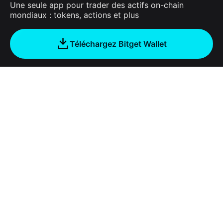
Une seule app pour trader des actifs on-chain
mondiaux : tokens, actions et plus
Téléchargez Bitget Wallet
Entreprise
À propos de Bitget Wallet
Products
Blog
Crypto Card
Bitget Wallet X