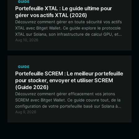
GUIDE
Portefeuille XTAL : Le guide ultime pour
gérer vos actifs XTAL (2026)
Découvrez comment gérer en toute sécurité vos actifs
XTAL avec Bitget Wallet. Ce guide explore le protocole
XTAL sur Solana, son infrastructure de calcul GPU, et
Aug 10, 2026
explique pourquoi un portefeuille haute performance
est essentiel pour votre parcours Web3.
GUIDE
Portefeuille SCREM : Le meilleur portefeuille
pour stocker, envoyer et utiliser SCREM
(Guide 2026)
Découvrez comment gérer efficacement vos jetons
SCREM avec Bitget Wallet. Ce guide couvre tout, de la
configuration de votre portefeuille basé sur Solana à
Aug 9, 2026
l'exploration des fonctionnalités communautaires
uniques de l'écosystème SCREM.