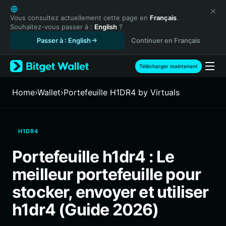
English
日本語
Vous consultez actuellement cette page en
Français
.
Souhaitez-vous passer à :
English
?
Tiếng Việt
Passer à : English
Continuer en Français
Русский
Español (Latinoamérica)
Türkçe
Télécharger maintenant
Italiano
Français
Home
›
Wallet
›
Portefeuille H1DR4 by Virtuals
Deutsch
简体中文
繁體中文
H1DR4
Português (Portugal)
Bahasa Indonesia
Portefeuille h1dr4 : Le
ภาษาไทย
meilleur portefeuille pour
हिन्दी
বাংলা
stocker, envoyer et utiliser
Español
h1dr4 (Guide 2026)
Português (Brasil)
Español (Argentina)