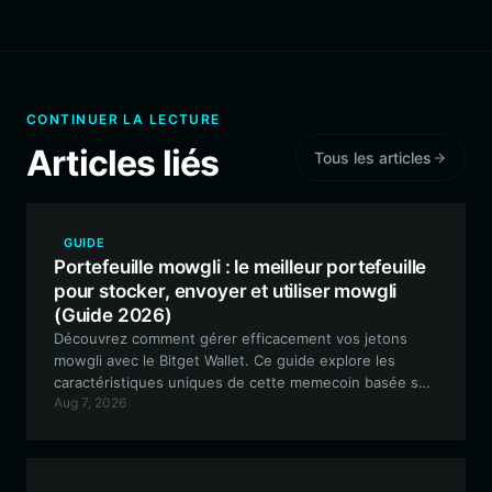
CONTINUER LA LECTURE
Articles liés
Tous les articles
GUIDE
Portefeuille mowgli : le meilleur portefeuille
pour stocker, envoyer et utiliser mowgli
(Guide 2026)
Découvrez comment gérer efficacement vos jetons
mowgli avec le Bitget Wallet. Ce guide explore les
caractéristiques uniques de cette memecoin basée sur
Aug 7, 2026
Solana et explique pourquoi un portefeuille sécurisé et
performant est essentiel pour votre parcours de
trading spéculatif.