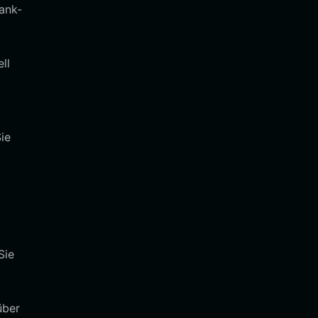
bank-
ll
ie
Sie
über