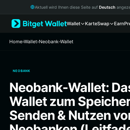
English
Aktuell wird Ihnen diese Seite auf
Deutsch
angeze
日本語
Tiếng Việt
Wallet
Karte
Swap
Earn
Pr
Русский
Español (Latinoamérica)
Türkçe
Home
›
Wallet
›
Neobank-Wallet
Italiano
Français
Deutsch
简体中文
NEOBANK
繁體中文
Português (Portugal)
Neobank-Wallet: Da
Bahasa Indonesia
ภาษาไทย
Wallet zum Speicher
हिन्दी
বাংলা
Senden & Nutzen vo
Español
Português (Brasil)
Neobanken (Leitfad
Español (Argentina)