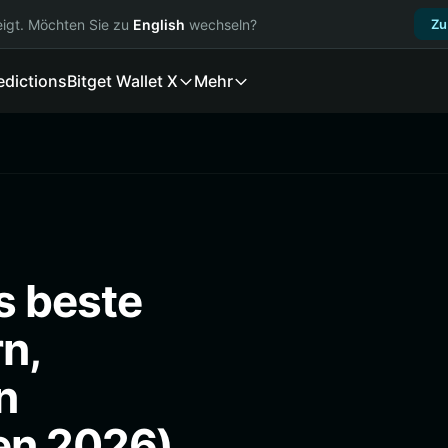
igt. Möchten Sie zu
English
wechseln?
Zu
edictions
Bitget Wallet X
Mehr
s beste
n,
n
en 2026)