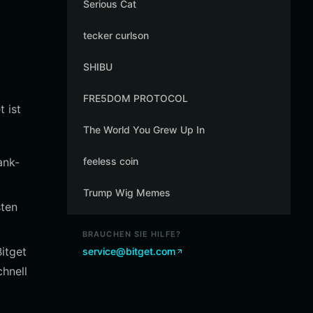
Serious Cat
tecker curlson
SHIBU
FRE5DOM PROTOCOL
 ist
The World You Grew Up In
ank-
feeless coin
Trump Wig Memes
sten
BRAUCHEN SIE HILFE?
itget
service@bitget.com
chnell