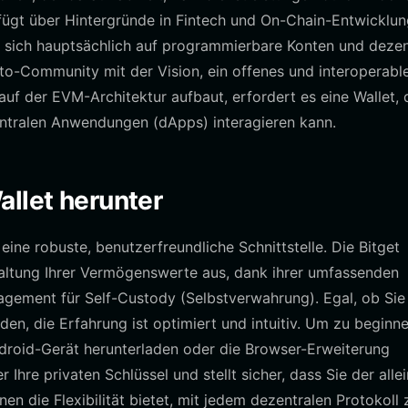
ügt über Hintergründe in Fintech und On-Chain-Entwicklun
t sich hauptsächlich auf programmierbare Konten und dezen
pto-Community mit der Vision, ein offenes und interoperabl
f der EVM-Architektur aufbaut, erfordert es eine Wallet, 
entralen Anwendungen (dApps) interagieren kann.
allet herunter
ine robuste, benutzerfreundliche Schnittstelle. Die Bitget
rwaltung Ihrer Vermögenswerte aus, dank ihrer umfassenden
ement für Self-Custody (Selbstverwahrung). Egal, ob Sie
n, die Erfahrung ist optimiert und intuitiv. Um zu beginne
ndroid-Gerät herunterladen oder die Browser-Erweiterung
er Ihre privaten Schlüssel und stellt sicher, dass Sie der alle
n die Flexibilität bietet, mit jedem dezentralen Protokoll 