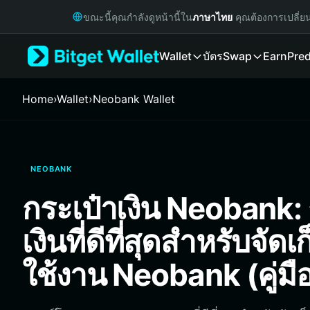
English
ขณะนี้คุณกำลังดูหน้านี้ใน
ภาษาไทย
คุณต้องการเปลี่ย
日本語
Tiếng Việt
Wallet
บัตร
Swap
Earn
Pred
Русский
Español (Latinoamérica)
Türkçe
Home
›
Wallet
›
Neobank Wallet
Italiano
Français
Deutsch
简体中文
NEOBANK
繁體中文
Português (Portugal)
กระเป๋าเงิน Neobank: 
Bahasa Indonesia
ภาษาไทย
เงินที่ดีที่สุดสำหรับจัดเ
हिन्दी
বাংলা
ใช้งาน Neobank (คู่มื
Español
Português (Brasil)
Español (Argentina)