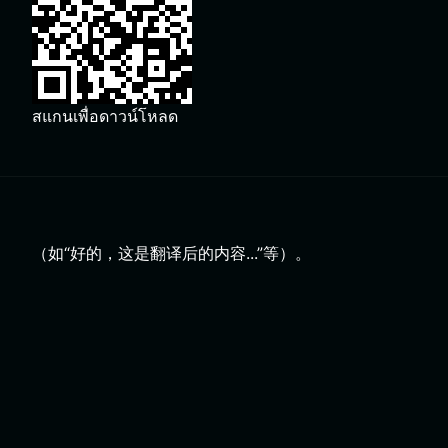
สแกนเพื่อดาวน์โหลด
（如“好的，这是翻译后的内容...”等）。