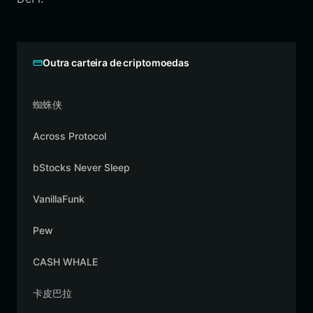
Outra carteira de criptomoedas
蜘蛛侠
Across Protocol
bStocks Never Sleep
VanillaFunk
Pew
CASH WHALE
卡皮巴拉