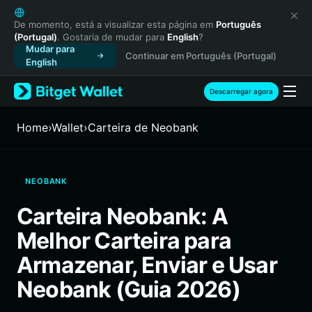
English
日本語
De momento, está a visualizar esta página em
Português
(Portugal)
. Gostaria de mudar para
English
?
Tiếng Việt
Mudar para
Continuar em Português (Portugal)
Русский
English
Español (Latinoamérica)
Türkçe
Descarregar agora
Italiano
Français
Home
›
Wallet
›
Carteira de Neobank
Deutsch
简体中文
繁體中文
NEOBANK
Português (Portugal)
Bahasa Indonesia
Carteira Neobank: A
ภาษาไทย
Melhor Carteira para
हिन्दी
বাংলা
Armazenar, Enviar e Usar
Español
Neobank (Guia 2026)
Português (Brasil)
Español (Argentina)