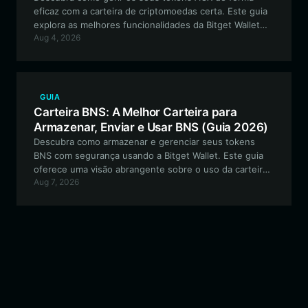
eficaz com a carteira de criptomoedas certa. Este guia
explora as melhores funcionalidades da Bitget Wallet
Aug 4, 2026
para utilizadores do Across Protocol, abrangendo o
armazenamento seguro, a gestão cross-chain e como
maximizar a utilidade dos seus ACX.
GUIA
Carteira BNS: A Melhor Carteira para
Armazenar, Enviar e Usar BNS (Guia 2026)
Descubra como armazenar e gerenciar seus tokens
BNS com segurança usando a Bitget Wallet. Este guia
oferece uma visão abrangente sobre o uso da carteira
Aug 7, 2026
BNS, projetada para traders que navegam no
ecossistema BSC.