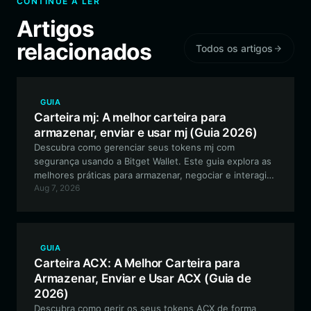
CONTINUE A LER
Artigos
relacionados
Todos os artigos
GUIA
Carteira mj: A melhor carteira para
armazenar, enviar e usar mj (Guia 2026)
Descubra como gerenciar seus tokens mj com
segurança usando a Bitget Wallet. Este guia explora as
melhores práticas para armazenar, negociar e interagir
Aug 7, 2026
com o ecossistema Spider-Man (MJ), movido pela
comunidade, na rede EVM.
GUIA
Carteira ACX: A Melhor Carteira para
Armazenar, Enviar e Usar ACX (Guia de
2026)
Descubra como gerir os seus tokens ACX de forma