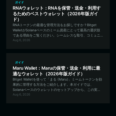
ガイド
RNAウォレット：RNAを保管・送金・利用す
るためのベストウォレット（2026年版ガイ
ド）
RNAトークンの最適な管理方法をお探しですか？Bitget
WalletがSolanaベースのミーム資産にとって最高の選択肢
である理由をご覧ください。シームレスな取引、コミュニ
Aug 6, 2026
ティガバナンス、そしてRNA保有資産のための堅牢なセキ
ュリティを提供します。
ガイド
Maru Wallet：Maruの保管・送金・利用に最
適なウォレット（2026年版ガイド）
Bitget Walletを使って「まる (Maru)」ミームトークンを効
果的に管理する方法をご紹介します。本ガイドでは、
Solanaベースのウォレットのセットアップから、この実験
Aug 6, 2026
的なPFPプロジェクト独自の機能を活用する方法まで、すべ
てを網羅しています。