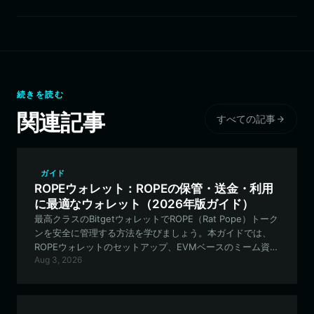
続きを読む
関連記事
すべての記事
ガイド
ROPEウォレット：ROPEの保管・送金・利用
に最適なウォレット（2026年版ガイド）
最高クラスのBitgetウォレットでROPE（Rat Pope）トーク
ンを安全に管理する方法を学びましょう。本ガイドでは、
ROPEウォレットのセットアップ、EVMベースのミーム資産
Aug 3, 2026
の管理、そしてRat Popeコミュニティエコシステムへの参
加に必要なすべての情報をご紹介します。