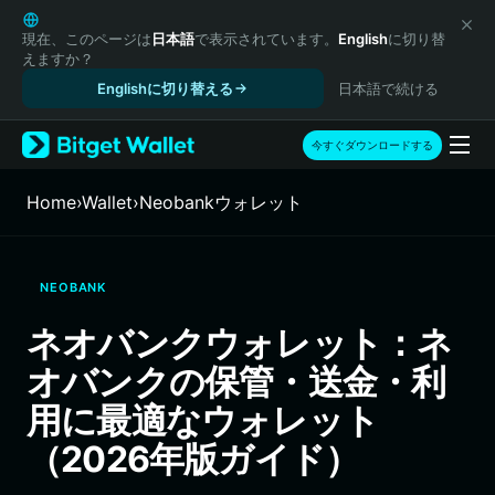
English
日本語
現在、このページは
日本語
で表示されています。
English
に切り替
えますか？
Tiếng Việt
Englishに切り替える
日本語で続ける
Русский
Español (Latinoamérica)
Türkçe
今すぐダウンロードする
Italiano
Français
Home
›
Wallet
›
Neobankウォレット
Deutsch
简体中文
繁體中文
NEOBANK
Português (Portugal)
Bahasa Indonesia
ネオバンクウォレット：ネ
ภาษาไทย
オバンクの保管・送金・利
हिन्दी
বাংলা
用に最適なウォレット
Español
（2026年版ガイド）
Português (Brasil)
Español (Argentina)