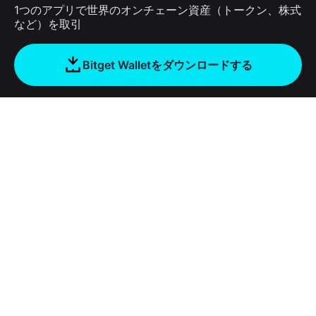
1つのアプリで世界のオンチェーン資産（トークン、株式
など）を取引
Bitget Walletをダウンロードする
会社
Bitget Walletについて
Products
ブログ
Crypto Card
Bitget Wallet X