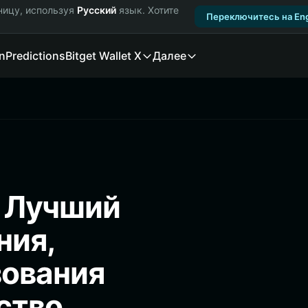
ницу, используя
Русский
язык. Хотите
Переключитесь на Eng
n
Predictions
Bitget Wallet X
Далее
: Лучший
ния,
зования
ство