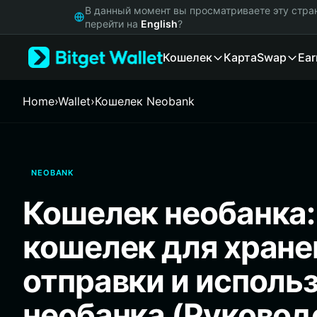
English
В данный момент вы просматриваете эту стра
日本語
перейти на
English
?
Tiếng Việt
Кошелек
Карта
Swap
Ear
Русский
Español (Latinoamérica)
Türkçe
Home
›
Wallet
›
Кошелек Neobank
Italiano
Français
Deutsch
简体中文
NEOBANK
繁體中文
Português (Portugal)
Кошелек необанка
Bahasa Indonesia
ภาษาไทย
кошелек для хране
हिन्दी
বাংলা
отправки и исполь
Español
Português (Brasil)
необанка (Руковод
Español (Argentina)