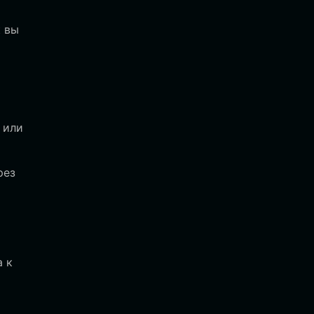
к вы
 или
рез
а к