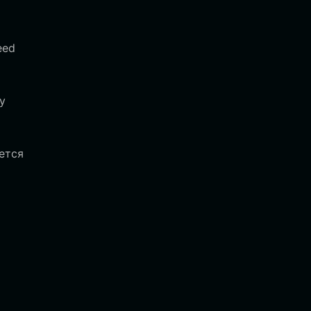
eed
у
ется