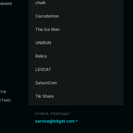
chalk
рение
Cacodemon
The Ice Man
UNIRUN
Relics
LEVCAT
SaturnCoin
ете
Tik Share
стью.
НУЖНА ПОМОЩЬ?
service@bitget.com