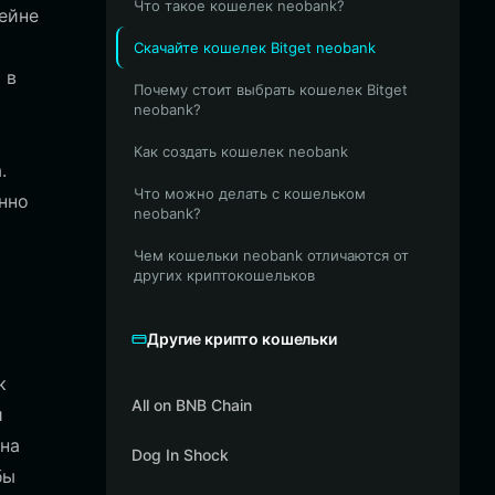
Что такое кошелек neobank?
ейне
Скачайте кошелек Bitget neobank
 в
Почему стоит выбрать кошелек Bitget
neobank?
Как создать кошелек neobank
.
Что можно делать с кошельком
нно
neobank?
Чем кошельки neobank отличаются от
других криптокошельков
Другие крипто кошельки
к
All on BNB Chain
и
 на
Dog In Shock
бы