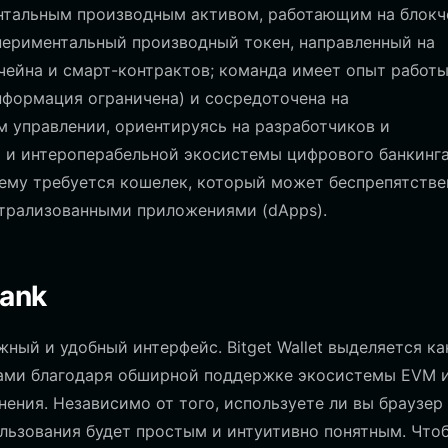
ентальным производным активом, работающим на блокч
кспериментальный производный токен, направленный на
чейна и смарт-контрактов; команда имеет опыт работы
информация ограничена) и сосредоточена на
 управлении, ориентируясь на разработчиков и
 и интероперабельной экосистемы цифрового банкинга
 ему требуется кошелек, который может беспрепятстве
нтрализованными приложениями (dApps).
bank
жный и удобный интерфейс. Bitget Wallet выделяется ка
ами благодаря обширной поддержке экосистемы EVM 
ния. Независимо от того, используете ли вы браузер
льзования будет простым и интуитивно понятным. Что