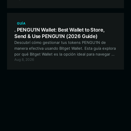
eficientes para el trading y la gobernanza comunitaria.
GUÍA
. PENGU1N Wallet: Best Wallet to Store,
Send & Use PENGU1N (2026 Guide)
Descubrí cómo gestionar tus tokens PENGU1N de
manera efectiva usando Bitget Wallet. Esta guía explora
por qué Bitget Wallet es la opción ideal para navegar el
Aug 8, 2026
ecosistema de meme coins de Solana con seguridad y
facilidad.