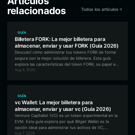
Artículos
relacionados
Todos los artículos
GUÍA
Billetera FORK: La mejor billetera para
almacenar, enviar y usar FORK (Guía 2026)
Descubrí cómo administrar tus tokens FORK de forma
segura con la mejor solución de billetera. Esta guía
explora las características del token FORK, su papel en
Aug 5, 2026
el ecosistema de la cadena RobinHood y cómo utilizar
eficazmente tu billetera FORK para actividades DeFi.
GUÍA
vc Wallet: La mejor billetera para
almacenar, enviar y usar vc (Guía 2026)
Venture Capitalist (VC) es un token experimental en la
EVM. Esta guía explora por qué Bitget Wallet es la
opción ideal para administrar tus activos de VC,
Aug 7, 2026
ofreciendo herramientas seguras, descentralizadas y