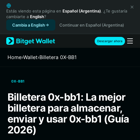
English
日本語
Estás viendo esta página en
Español (Argentina)
. ¿Te gustaría
cambiarte a
English
?
Tiếng Việt
Cambia a English
Continuar en Español (Argentina)
Русский
Español (Latinoamérica)
Türkçe
Descargar ahora
Italiano
Français
Home
›
Wallet
›
Billetera 0X-BB1
Deutsch
简体中文
繁體中文
0X-BB1
Português (Portugal)
Bahasa Indonesia
Billetera 0x-bb1: La mejor
ภาษาไทย
billetera para almacenar,
हिन्दी
বাংলা
enviar y usar 0x-bb1 (Guía
Español
2026)
Português (Brasil)
Español (Argentina)