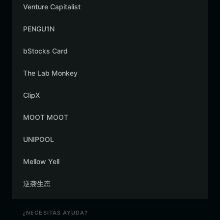
Venture Capitalist
PENGU1N
bStocks Card
The Lab Monkey
ClipX
MOOT MOOT
UNIPOOL
Mellow Yell
逆袭生态
¿NECESITAS AYUDA?