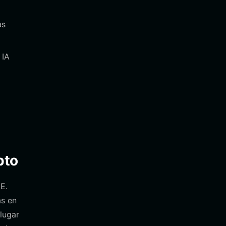
as
 IA
pto
E.
as en
 lugar