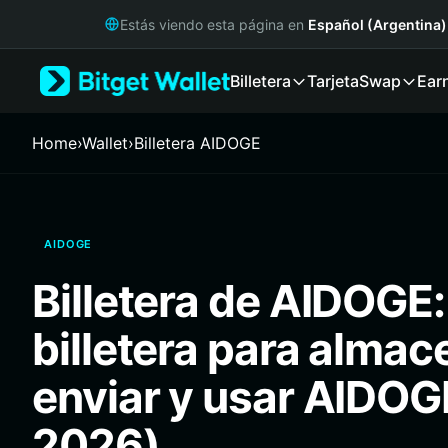
English
Estás viendo esta página en
Español (Argentina)
日本語
Tiếng Việt
Billetera
Tarjeta
Swap
Ear
Русский
Español (Latinoamérica)
Türkçe
Home
›
Wallet
›
Billetera AIDOGE
Italiano
Français
Deutsch
简体中文
AIDOGE
繁體中文
Português (Portugal)
Billetera de AIDOGE:
Bahasa Indonesia
ภาษาไทย
billetera para almac
हिन्दी
বাংলা
enviar y usar AIDOG
Español
Português (Brasil)
2026)
Español (Argentina)