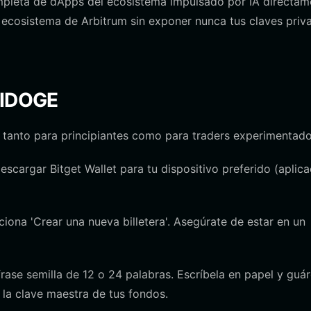
leta de dApps del ecosistema impulsado por IA directam
el ecosistema de Arbitrum sin exponer nunca tus claves priv
 AIDOGE
o tanto para principiantes como para traders experimentado
descargar Bitget Wallet para tu dispositivo preferido (aplic
ciona 'Crear una nueva billetera'. Asegúrate de estar en un
rase semilla de 12 o 24 palabras. Escríbela en papel y guá
 la clave maestra de tus fondos.