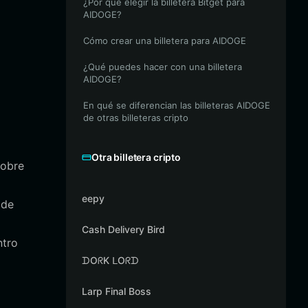
¿Por qué elegir la billetera Bitget para
AIDOGE?
Cómo crear una billetera para AIDOGE
¿Qué puedes hacer con una billetera
AIDOGE?
En qué se diferencian las billeteras AIDOGE
de otras billeteras cripto
Otra billetera cripto
sobre
eepy
 de
Cash Delivery Bird
ntro
ᗪOᖇK ᒪOᖇᗪ
Larp Final Boss