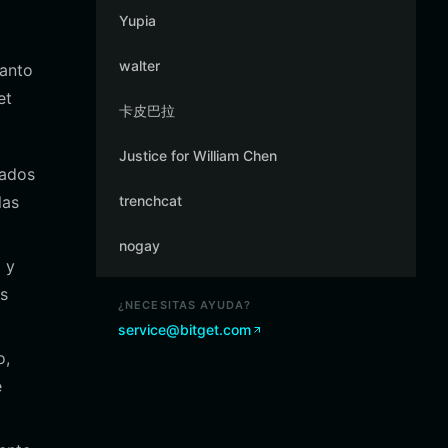
Yupia
walter
tanto
et
卡皮巴拉
Justice for William Chen
sados
las
trenchcat
nogay
 y
s
¿NECESITAS AYUDA?
service@bitget.com
o,
e