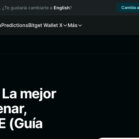
. ¿Te gustaría cambiarte a
English
?
Cambia a
n
Predictions
Bitget Wallet X
Más
 La mejor
enar,
E (Guía