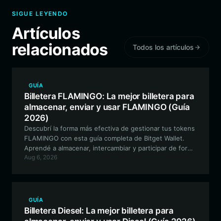
SIGUE LEYENDO
Artículos
relacionados
Todos los artículos
GUÍA
Billetera FLAMINGO: La mejor billetera para
almacenar, enviar y usar FLAMINGO (Guía
2026)
Descubrí la forma más efectiva de gestionar tus tokens
FLAMINGO con esta guía completa de Bitget Wallet.
Aprendé a almacenar, intercambiar y participar de forma
Aug 6, 2026
segura en las funciones experimentales del ecosistema
FLAMINGO utilizando una interfaz compatible con EVM.
GUÍA
Billetera Diesel: La mejor billetera para