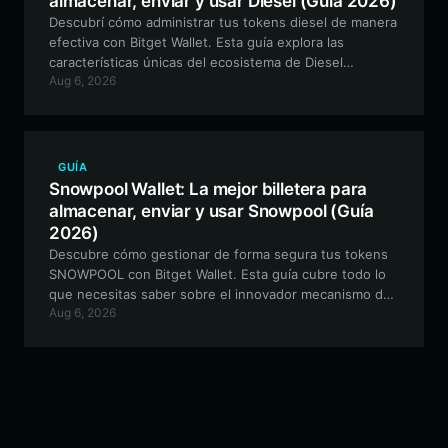
almacenar, enviar y usar Diesel (Guía 2026)
Descubrí cómo administrar tus tokens diesel de manera
efectiva con Bitget Wallet. Esta guía explora las
características únicas del ecosistema de Diesel
Aug 6, 2026
Powered Animals y por qué Bitget Wallet es la opción
óptima para tus activos basados en EVM.
GUÍA
Snowpool Wallet: La mejor billetera para
almacenar, enviar y usar Snowpool (Guía
2026)
Descubre cómo gestionar de forma segura tus tokens
SNOWPOOL con Bitget Wallet. Esta guía cubre todo lo
que necesitas saber sobre el innovador mecanismo de
Aug 6, 2026
pools.trade y cómo optimizar tu experiencia en DeFi.