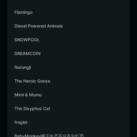
Flamingo
Diesel Powered Animals
SNOWPOOL
DREAMCOIN
Nurungji
The Heroic Goose
Mimi & Mumu
The Sisyphus Cat
froglet
BabyMonkey猴子生态百分百分红币