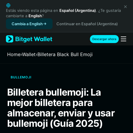
English
日本語
Estás viendo esta página en
Español (Argentina)
. ¿Te gustaría
cambiarte a
English
?
Tiếng Việt
Cambia a English
Continuar en Español (Argentina)
Русский
Español (Latinoamérica)
Türkçe
Descargar ahora
Italiano
Français
Home
›
Wallet
›
Billetera Black Bull Emoji
Deutsch
简体中文
繁體中文
BULLEMOJI
Português (Portugal)
Bahasa Indonesia
Billetera bullemoji: La
ภาษาไทย
mejor billetera para
हिन्दी
বাংলা
almacenar, enviar y usar
Español
bullemoji (Guía 2025)
Português (Brasil)
Español (Argentina)