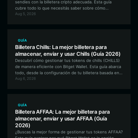
sendies con la billetera cripto adecuada. Esta guía
cubre todo lo que necesitás saber sobre cómo
Aug 5, 2026
configurar una billetera segura y compatible con EVM
para interactuar con el ecosistema de sendies y
participar en iniciativas impulsadas por la comunidad.
GUÍA
Billetera Chills: La mejor billetera para
almacenar, enviar y usar Chills (Guía 2026)
Descubrí cómo gestionar tus tokens de chills (CHILLS)
de manera eficiente con Bitget Wallet. Esta guía abarca
todo, desde la configuración de tu billetera basada en
Aug 6, 2026
Solana hasta el aprovechamiento de funciones
avanzadas de trading para obtener la mejor experiencia
impulsada por la comunidad.
GUÍA
Billetera AFFAA: La mejor billetera para
almacenar, enviar y usar AFFAA (Guía
2026)
¿Buscas la mejor forma de gestionar tus tokens AFFAA?