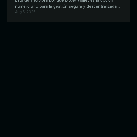
Esta guía explora por qué Bitget Wallet es la opción
número uno para la gestión segura y descentralizada
Aug 5, 2026
de tus activos de temática política en la red EVM.