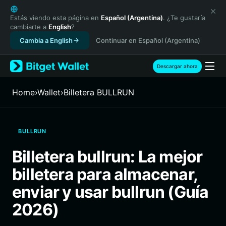
English
日本語
Estás viendo esta página en
Español (Argentina)
. ¿Te gustaría
cambiarte a
English
?
Tiếng Việt
Cambia a English
Continuar en Español (Argentina)
Русский
Español (Latinoamérica)
Türkçe
Descargar ahora
Italiano
Français
Home
›
Wallet
›
Billetera BULLRUN
Deutsch
简体中文
繁體中文
BULLRUN
Português (Portugal)
Bahasa Indonesia
Billetera bullrun: La mejor
ภาษาไทย
billetera para almacenar,
हिन्दी
বাংলা
enviar y usar bullrun (Guía
Español
2026)
Português (Brasil)
Español (Argentina)