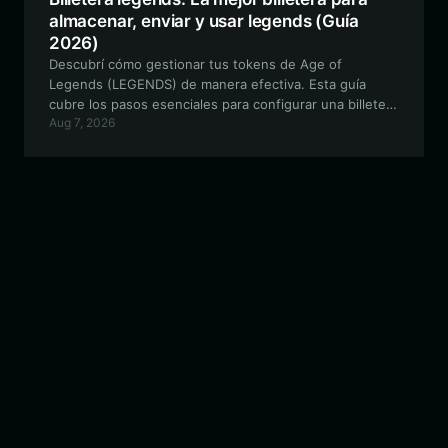
almacenar, enviar y usar legends (Guía
2026)
Descubrí cómo gestionar tus tokens de Age of
Legends (LEGENDS) de manera efectiva. Esta guía
cubre los pasos esenciales para configurar una billetera
Aug 7, 2026
segura basada en Solana para participar en batallas
competitivas y administrar tus activos dentro del juego.