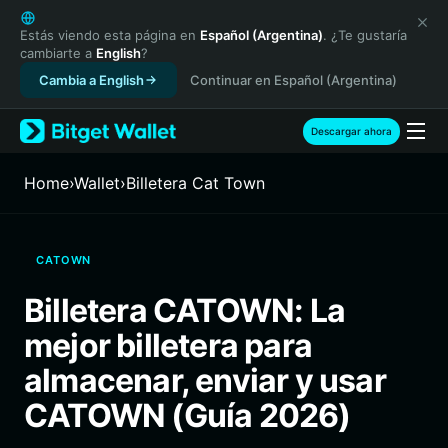
English
日本語
Estás viendo esta página en
Español (Argentina)
. ¿Te gustaría
cambiarte a
English
?
Tiếng Việt
Cambia a English
Continuar en Español (Argentina)
Русский
Español (Latinoamérica)
Türkçe
Descargar ahora
Italiano
Français
Home
›
Wallet
›
Billetera Cat Town
Deutsch
简体中文
繁體中文
CATOWN
Português (Portugal)
Bahasa Indonesia
Billetera CATOWN: La
ภาษาไทย
mejor billetera para
हिन्दी
বাংলা
almacenar, enviar y usar
Español
CATOWN (Guía 2026)
Português (Brasil)
Español (Argentina)