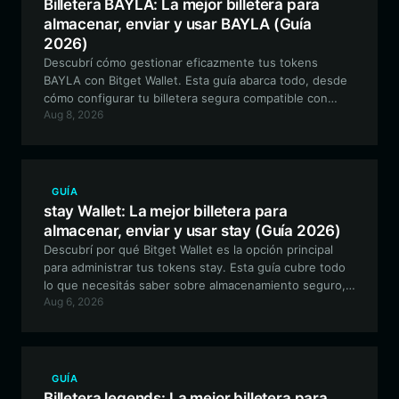
Billetera BAYLA: La mejor billetera para
almacenar, enviar y usar BAYLA (Guía
2026)
Descubrí cómo gestionar eficazmente tus tokens
BAYLA con Bitget Wallet. Esta guía abarca todo, desde
cómo configurar tu billetera segura compatible con
Aug 8, 2026
EVM hasta cómo participar en el ecosistema de Jungle
Bay Artists Collective.
GUÍA
stay Wallet: La mejor billetera para
almacenar, enviar y usar stay (Guía 2026)
Descubrí por qué Bitget Wallet es la opción principal
para administrar tus tokens stay. Esta guía cubre todo
lo que necesitás saber sobre almacenamiento seguro,
Aug 6, 2026
trading de meme coins basadas en Solana y cómo
participar en la cultura única impulsada por la
comunidad del ecosistema stay.
GUÍA
Billetera legends: La mejor billetera para